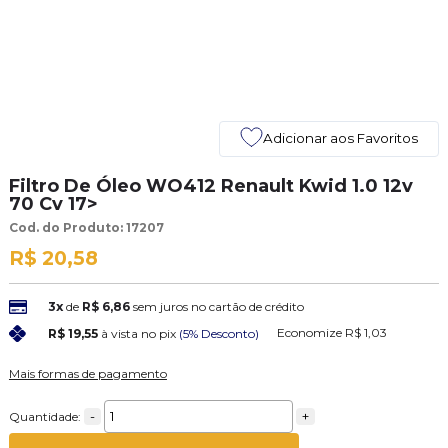
Adicionar aos Favoritos
Filtro De Óleo WO412 Renault Kwid 1.0 12v
70 Cv 17>
Cod. do Produto: 17207
R$ 20,58
3x
de
R$ 6,86
sem juros no cartão de crédito
Economize
R$ 1,03
R$ 19,55
à vista no pix
(5% Desconto)
Mais formas de pagamento
-
+
Quantidade: