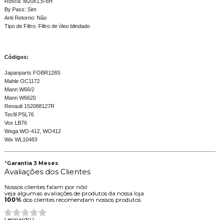
Rosca: M20x1,5-6H
By Pass: Sim
Anti Retorno: Não
Tipo de Filtro: Filtro de óleo blindado
Códigos:
Japanparts FOBR128S
Mahle OC1172
Mann W66/2
Mann W6620
Renault 152088127R
Tecfil PSL76
Vox LB76
Wega WO-412, WO412
Wix WL10483
*
Garantia 3 Meses
Avaliações dos Clientes
Nossos clientes falam por nós!
veja algumas avaliações de produtos da nossa loja.
100%
dos clientes recomendam nossos produtos
Leonardo L.