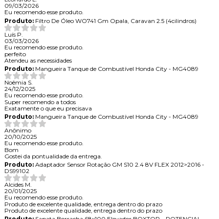
09/03/2026
Eu recomendo esse produto.
Produto:
Filtro De Óleo WO741 Gm Opala, Caravan 2.5 (4cilindros)
Luís P.
03/03/2026
Eu recomendo esse produto.
perfeito
Atendeu as necessidades
Produto:
Mangueira Tanque de Combustível Honda City - MG4089
Noêmia S.
24/12/2025
Eu recomendo esse produto.
Super recomendo a todos
Exatamente o que eu precisava
Produto:
Mangueira Tanque de Combustível Honda City - MG4089
Anônimo
20/10/2025
Eu recomendo esse produto.
Bom
Gostei da pontualidade da entrega.
Produto:
Adaptador Sensor Rotação GM S10 2.4 8V FLEX 2012>2016 -
DS99102
Alcides M.
20/01/2025
Eu recomendo esse produto.
Produto de excelente qualidade, entrega dentro do prazo
Produto de excelente qualidade, entrega dentro do prazo
Produto:
Sapata Borracha 68x100 Elevador BOXTOP – POTENCIAL