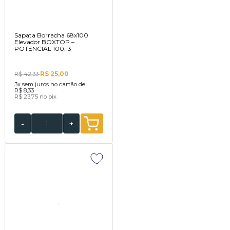
Sapata Borracha 68x100
Elevador BOXTOP –
POTENCIAL 100.13
R$ 25,00
R$ 42,33
3x
sem juros no cartão de
R$ 8,33
R$ 23,75
no pix
-
+