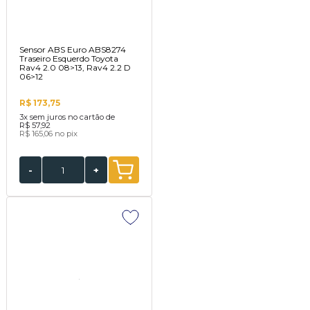
Sensor ABS Euro ABS8274
Traseiro Esquerdo Toyota
Rav4 2.0 08>13, Rav4 2.2 D
06>12
R$ 173,75
3x
sem juros no cartão de
R$ 57,92
R$ 165,06
no pix
-
+