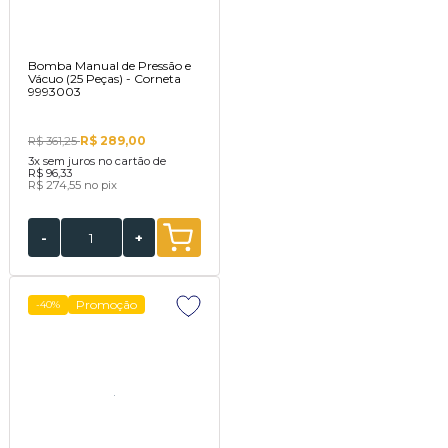
Bomba Manual de Pressão e
Vácuo (25 Peças) - Corneta
9993003
R$ 289,00
R$ 361,25
3x
sem juros no cartão de
R$ 96,33
R$ 274,55
no pix
-
+
Promoção
-40%