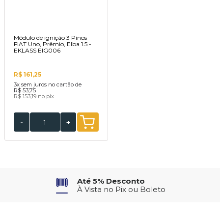
Módulo de ignição 3 Pinos
FIAT Uno, Prêmio, Elba 1.5 -
EKLASS EIG006
R$ 161,25
3x
sem juros no cartão de
R$ 53,75
R$ 153,19
no pix
-
+
Até 5% Desconto
À Vista no Pix ou Boleto