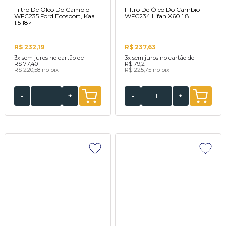
Filtro De Óleo Do Cambio
Filtro De Óleo Do Cambio
WFC235 Ford Ecosport, Kaa
WFC234 Lifan X60 1.8
1.5 18>
R$ 232,19
R$ 237,63
3x
sem juros no cartão de
3x
sem juros no cartão de
R$ 77,40
R$ 79,21
R$ 220,58
no pix
R$ 225,75
no pix
-
+
-
+