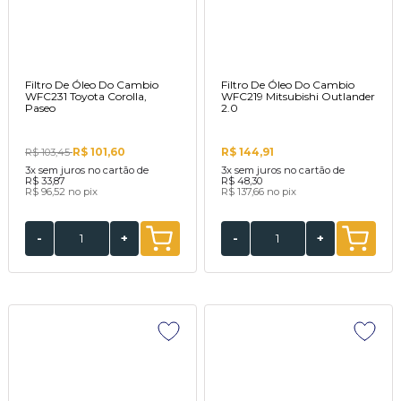
Filtro De Óleo Do Cambio
Filtro De Óleo Do Cambio
WFC231 Toyota Corolla,
WFC219 Mitsubishi Outlander
Paseo
2.0
R$ 101,60
R$ 144,91
R$ 103,45
3x
sem juros no cartão de
3x
sem juros no cartão de
R$ 33,87
R$ 48,30
R$ 96,52
no pix
R$ 137,66
no pix
-
+
-
+