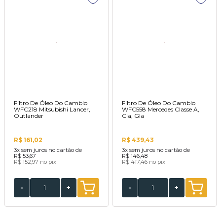
Filtro De Óleo Do Cambio
Filtro De Óleo Do Cambio
WFC218 Mitsubishi Lancer,
WFC558 Mercedes Classe A,
Outlander
Cla, Gla
R$ 161,02
R$ 439,43
3x
sem juros no cartão de
3x
sem juros no cartão de
R$ 53,67
R$ 146,48
R$ 152,97
no pix
R$ 417,46
no pix
-
+
-
+