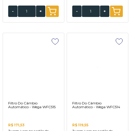
-
+
-
+
Filtro Do Câmbio
Filtro Do Câmbio
Automático - Wega WFC515
Automático - Wega WFC514
R$ 171,53
R$ 119,55
3x
sem juros no cartão de
3x
sem juros no cartão de