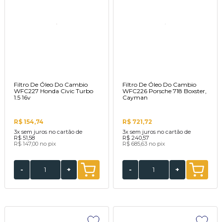
Filtro De Óleo Do Cambio
Filtro De Óleo Do Cambio
WFC227 Honda Civic Turbo
WFC226 Porsche 718 Boxster,
1.5 16v
Cayman
R$ 154,74
R$ 721,72
3x
sem juros no cartão de
3x
sem juros no cartão de
R$ 51,58
R$ 240,57
R$ 147,00
no pix
R$ 685,63
no pix
-
+
-
+