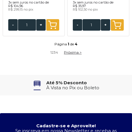
3x
sem juros no cartão de
3x
sem juros no cartão de
R$ 104,96
R$ 35,97
R$ 299,15
no pix
R$ 102,50
no pix
-
+
-
+
Página
1
de
4
1
2
3
4
Próxima >
Parcele em Até 3X
no Cartão de Crédito
Cadastre-se e Aproveite!
Se inscreva em nossa Newsletter e receba as