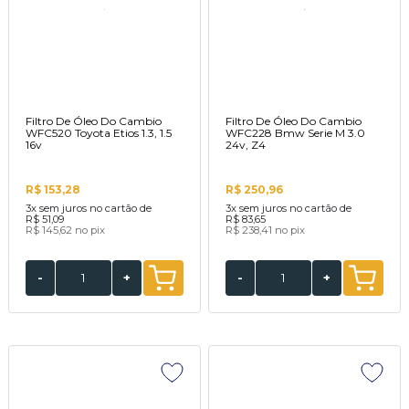
Filtro De Óleo Do Cambio
Filtro De Óleo Do Cambio
WFC520 Toyota Etios 1.3, 1.5
WFC228 Bmw Serie M 3.0
16v
24v, Z4
R$ 153,28
R$ 250,96
3x
sem juros no cartão de
3x
sem juros no cartão de
R$ 51,09
R$ 83,65
R$ 145,62
no pix
R$ 238,41
no pix
-
+
-
+