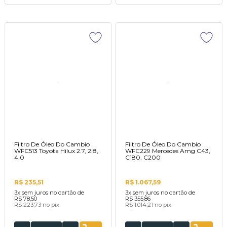
Filtro De Óleo Do Cambio
Filtro De Óleo Do Cambio
WFC513 Toyota Hilux 2.7, 2.8,
WFC229 Mercedes Amg C43,
4.0
C180, C200
R$ 235,51
R$ 1.067,59
3x
sem juros no cartão de
3x
sem juros no cartão de
R$ 78,50
R$ 355,86
R$ 223,73
no pix
R$ 1.014,21
no pix