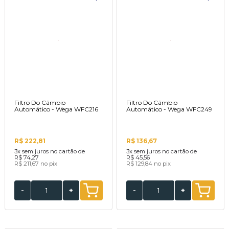
Filtro Do Câmbio
Filtro Do Câmbio
Automático - Wega WFC216
Automático - Wega WFC249
R$ 222,81
R$ 136,67
3x
sem juros no cartão de
3x
sem juros no cartão de
R$ 74,27
R$ 45,56
R$ 211,67
no pix
R$ 129,84
no pix
-
+
-
+