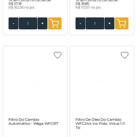
R$ 57,18
R$ 39,85
R$ 162,95
no pix
R$ 113,57
no pix
-
+
-
+
Filtro Do Câmbio
Filtro De Óleo Do Cambio
Automático - Wega WFC517
WFC244 Vw Polo, Virtus 1.0
Tsi