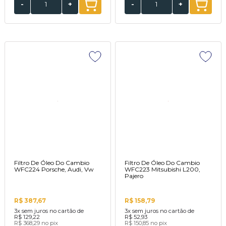
-
+
-
+
Filtro De Óleo Do Cambio
Filtro De Óleo Do Cambio
WFC224 Porsche, Audi, Vw
WFC223 Mitsubishi L200,
Pajero
R$ 387,67
R$ 158,79
3x
sem juros no cartão de
3x
sem juros no cartão de
R$ 129,22
R$ 52,93
R$ 368,29
no pix
R$ 150,85
no pix