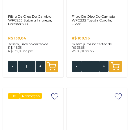
Filtro De Óleo Do Cambio
Filtro De Óleo Do Cambio
WFC233 Subaru Impreza,
WFC232 Toyota Corolla,
Forester 2.0
Filder
R$ 139,04
R$ 100,96
3x
sem juros no cartão de
3x
sem juros no cartão de
R$ 46,35
R$ 33,65
R$ 132,09
no pix
R$ 95,91
no pix
-
+
-
+
Promoção
-1%