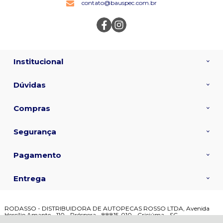
contato@bauspec.com.br
Institucional
Dúvidas
Compras
Segurança
Pagamento
Entrega
RODASSO - DISTRIBUIDORA DE AUTOPECAS ROSSO LTDA, Avenida
Hercílio Amante - 110 - Próspera - 88815-010 - Criciúma - SC
CNPJ: 02.692.678/0001-08 | © Todos os direitos reservados - Bauspec -