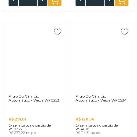
-
+
-
+
Filtro Do Câmbio
Filtro Do Câmbio
Automático - Wega WFC253
Automático - Wega WFC534
R$ 291,81
R$ 120,54
3x
sem juros no cartão de
3x
sem juros no cartão de
R$ 97,27
R$ 40,18
R$ 277,22
no pix
R$ 114,51
no pix