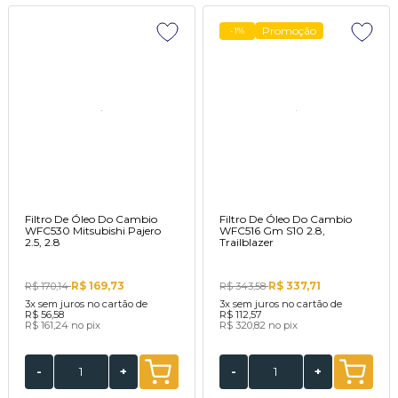
Promoção
-1%
Filtro De Óleo Do Cambio
Filtro De Óleo Do Cambio
WFC530 Mitsubishi Pajero
WFC516 Gm S10 2.8,
2.5, 2.8
Trailblazer
R$ 169,73
R$ 337,71
R$ 170,14
R$ 343,58
3x
sem juros no cartão de
3x
sem juros no cartão de
R$ 56,58
R$ 112,57
R$ 161,24
no pix
R$ 320,82
no pix
-
+
-
+