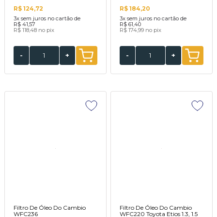
R$ 124,72
R$ 184,20
3x
sem juros no cartão de
3x
sem juros no cartão de
R$ 41,57
R$ 61,40
R$ 118,48
no pix
R$ 174,99
no pix
-
+
-
+
Filtro De Óleo Do Cambio
Filtro De Óleo Do Cambio
WFC236
WFC220 Toyota Etios 1.3, 1.5