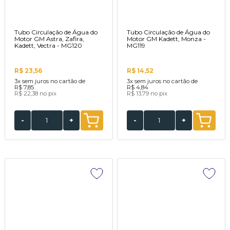
Tubo Circulação de Água do
Tubo Circulação de Água do
Motor GM Astra, Zafira,
Motor GM Kadett, Monza -
Kadett, Vectra - MG120
MG119
R$ 23,56
R$ 14,52
3x
sem juros no cartão de
3x
sem juros no cartão de
R$ 7,85
R$ 4,84
R$ 22,38
no pix
R$ 13,79
no pix
-
+
-
+