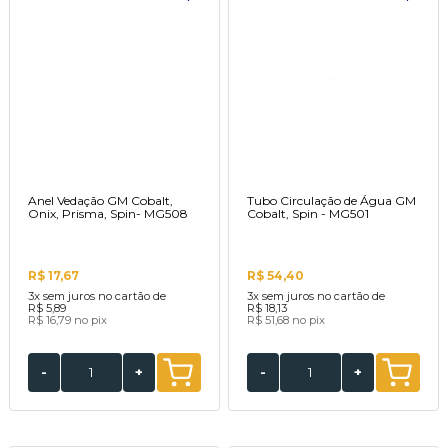
Anel Vedação GM Cobalt,
Tubo Circulação de Água GM
Onix, Prisma, Spin- MG508
Cobalt, Spin - MG501
R$ 17,67
R$ 54,40
3x
sem juros no cartão de
3x
sem juros no cartão de
R$ 5,89
R$ 18,13
R$ 16,79
no pix
R$ 51,68
no pix
-
+
-
+