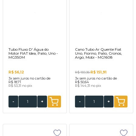
Tubo Fluxo D' Água do
Cano Tubo Ar Quente Fiat
Motor FIAT Idea, Palio, Uno -
Uno, Fiorino, Palio, Cronos,
MG350M
Argo, Mobi - MG1608
R$ 56,12
R$ 151,91
R$ 159,36
3x
sem juros no cartão de
3x
sem juros no cartão de
R$ 18,71
R$ 50,64
R$ 53,31
no pix
R$ 144,31
no pix
-
+
-
+