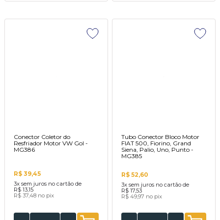
Conector Coletor do
Tubo Conector Bloco Motor
Resfriador Motor VW Gol -
FIAT 500, Fiorino, Grand
MG386
Siena, Palio, Uno, Punto -
MG385
R$ 39,45
R$ 52,60
3x
sem juros no cartão de
3x
sem juros no cartão de
R$ 13,15
R$ 17,53
R$ 37,48
no pix
R$ 49,97
no pix