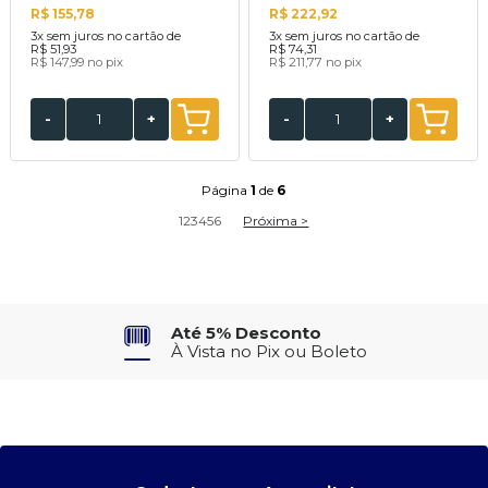
R$ 155,78
R$ 222,92
3x
sem juros no cartão de
3x
sem juros no cartão de
R$ 51,93
R$ 74,31
R$ 147,99
no pix
R$ 211,77
no pix
-
+
-
+
Página
1
de
6
1
2
3
4
5
6
Próxima >
Parcele em Até 3X
no Cartão de Crédito