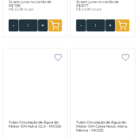
3x
sem juros no cartão de
3x
sem juros no cartão de
R$ 7,85
R$ 8,77
R$ 22,38
no pix
R$ 24,99
no pix
-
+
-
+
Tubo Circulação de Água do
Tubo Circulação de Água do
Motor GM Astra GLS - MG126
Motor GM Corsa Novo, Astra,
Meriva - MG125