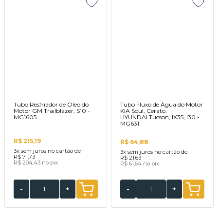
Tubo Resfriador de Óleo do
Tubo Fluxo de Água do Motor
Motor GM Trailblazer, S10 -
KIA Soul, Cerato,
MG1605
HYUNDAI Tucson, IX35, I30 -
MG631
R$ 215,19
R$ 64,88
3x
sem juros no cartão de
3x
sem juros no cartão de
R$ 71,73
R$ 21,63
R$ 204,43
no pix
R$ 61,64
no pix
-
+
-
+