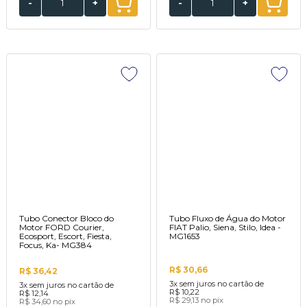
-
+
-
+
Tubo Conector Bloco do
Tubo Fluxo de Água do Motor
Motor FORD Courier,
FIAT Palio, Siena, Stilo, Idea -
Ecosport, Escort, Fiesta,
MG1653
Focus, Ka- MG384
R$ 30,66
R$ 36,42
3x
sem juros no cartão de
3x
sem juros no cartão de
R$ 10,22
R$ 12,14
R$ 29,13
no pix
R$ 34,60
no pix