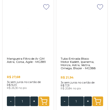
Mangueira Filtro de Ar GM
Tubo Entrada Bloco
Astra, Corsa, Agile - MG389
Motor Kadett, Ipanema,
Monza, Astra, Vectra,
Omega, Blazer - MG388
R$ 27,68
R$ 21,94
3x
sem juros no cartão de
3x
sem juros no cartão de
R$ 9,23
R$ 7,31
R$ 26,30
no pix
R$ 20,84
no pix
-
+
-
+