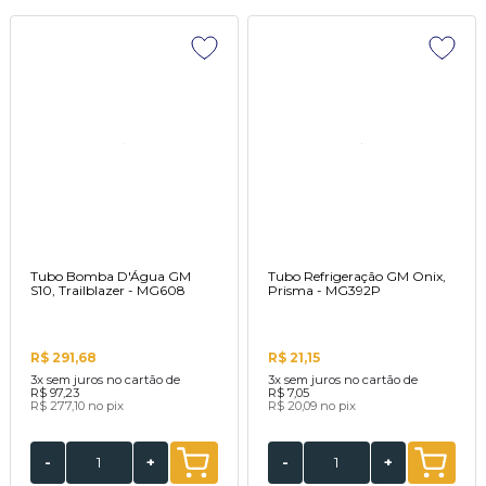
Tubo Bomba D'Água GM
Tubo Refrigeração GM Onix,
S10, Trailblazer - MG608
Prisma - MG392P
R$ 291,68
R$ 21,15
3x
sem juros no cartão de
3x
sem juros no cartão de
R$ 97,23
R$ 7,05
R$ 277,10
no pix
R$ 20,09
no pix
-
+
-
+