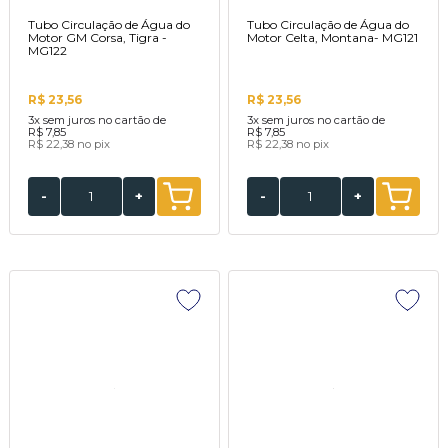
Tubo Circulação de Água do
Tubo Circulação de Água do
Motor GM Corsa, Tigra -
Motor Celta, Montana- MG121
MG122
R$ 23,56
R$ 23,56
3x
sem juros no cartão de
3x
sem juros no cartão de
R$ 7,85
R$ 7,85
R$ 22,38
no pix
R$ 22,38
no pix
-
+
-
+