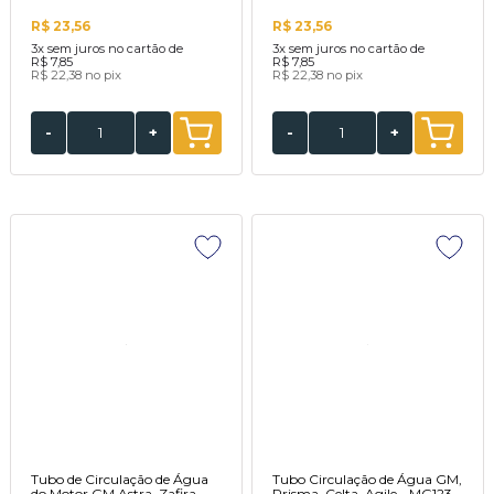
R$ 23,56
R$ 23,56
3x
sem juros no cartão de
3x
sem juros no cartão de
R$ 7,85
R$ 7,85
R$ 22,38
no pix
R$ 22,38
no pix
-
+
-
+
Tubo de Circulação de Água
Tubo Circulação de Água GM,
do Motor GM Astra, Zafira -
Prisma, Celta, Agile - MG123