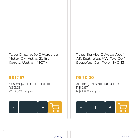
Tubo Circulação D/Água do
Tubo Bomba D'Água Audi
Motor GM Astra, Zafira,
A3, Seat Ibiza, VW Fox, Golf,
Kadett, Vectra - MG114
Spacefox, Gol, Polo - MG113
R$ 17,67
R$ 20,00
3x
sem juros no cartão de
3x
sem juros no cartão de
R$ 5,89
R$ 6,67
R$ 16,79
no pix
R$ 19,00
no pix
-
+
-
+