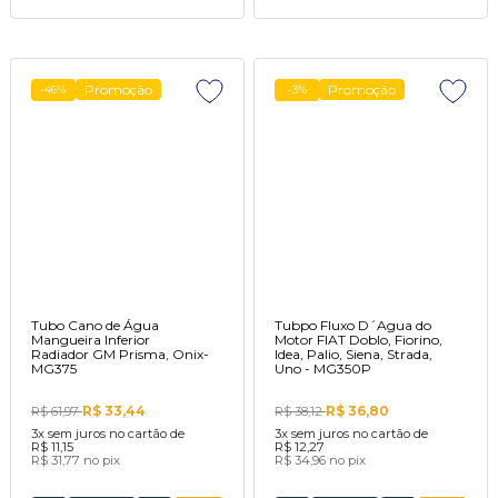
Promoção
Promoção
-46%
-3%
Tubo Cano de Água
Tubpo Fluxo D´Agua do
Mangueira Inferior
Motor FIAT Doblo, Fiorino,
Radiador GM Prisma, Onix-
Idea, Palio, Siena, Strada,
MG375
Uno - MG350P
R$ 33,44
R$ 36,80
R$ 61,97
R$ 38,12
3x
sem juros no cartão de
3x
sem juros no cartão de
R$ 11,15
R$ 12,27
R$ 31,77
no pix
R$ 34,96
no pix