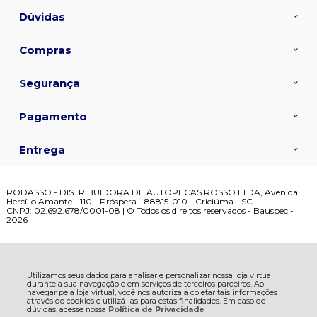
Dúvidas
Compras
Segurança
Pagamento
Entrega
RODASSO - DISTRIBUIDORA DE AUTOPECAS ROSSO LTDA, Avenida
Hercílio Amante - 110 - Próspera - 88815-010 - Criciúma - SC
CNPJ: 02.692.678/0001-08 | © Todos os direitos reservados - Bauspec -
2026
Utilizamos seus dados para analisar e personalizar nossa loja virtual
durante a sua navegação e em serviços de terceiros parceiros. Ao
navegar pela loja virtual, você nos autoriza a coletar tais informações
através do cookies e utilizá-las para estas finalidades. Em caso de
dúvidas, acesse nossa
Política de Privacidade