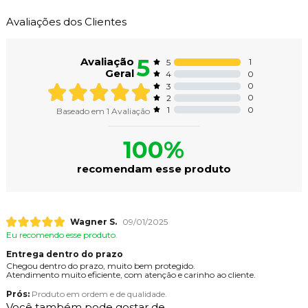
Avaliações dos Clientes
5
Avaliação
1
5
Geral
0
4
0
3
0
2
0
1
Baseado em
1
Avaliação
100%
recomendam esse produto
Wagner S.
09/01/2025
Eu recomendo esse produto.
Entrega dentro do prazo
Chegou dentro do prazo, muito bem protegido.
Atendimento muito eficiente, com atenção e carinho ao cliente.
Prós:
Produto em ordem e de qualidade.
Você também pode gostar de