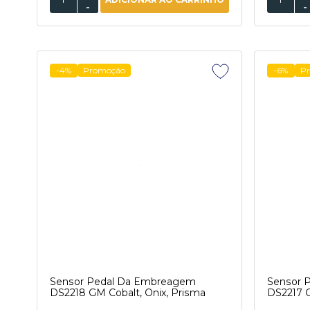
-
-
-4%
Promoção
-6%
P
Sensor Pedal Da Embreagem
Sensor 
DS2218 GM Cobalt, Onix, Prisma
DS2217 G