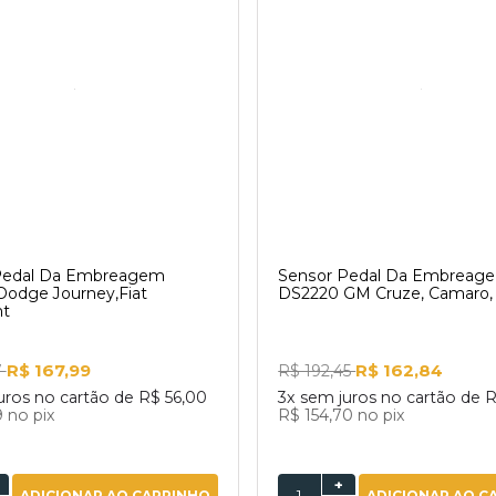
Pedal Da Embreagem
Sensor Pedal Da Embreag
Dodge Journey,Fiat
DS2220 GM Cruze, Camaro
t
R$ 167,99
R$ 162,84
7
R$ 192,45
uros no cartão de
R$ 56,00
3x
sem juros no cartão de
R
9
no pix
R$ 154,70
no pix
+
ADICIONAR AO CARRINHO
ADICIONAR AO C