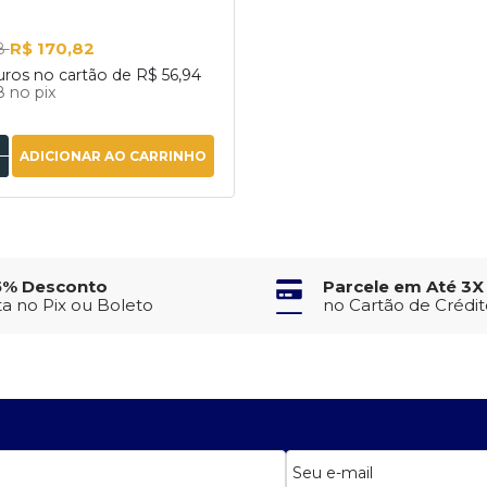
R$ 170,82
18
uros no cartão de
R$ 56,94
28
no pix
ADICIONAR AO CARRINHO
5% Desconto
Parcele em Até 3X
ta no Pix ou Boleto
no Cartão de Crédi