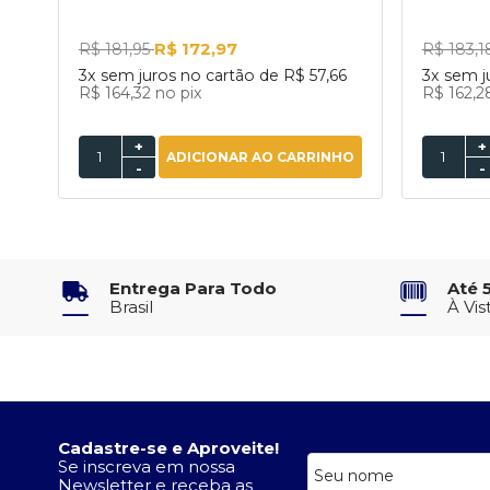
R$ 172,97
R$ 181,95
R$ 183,
3x
sem juros no cartão de
R$ 57,66
3x
sem j
R$ 164,32
no pix
R$ 162,
+
+
ADICIONAR AO CARRINHO
-
-
Entrega Para Todo
Até 
Brasil
À Vis
Cadastre-se e Aproveite!
Se inscreva em nossa
Newsletter e receba as