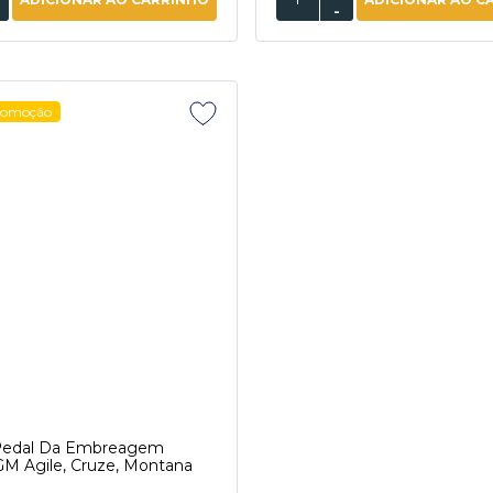
-
romoção
Pedal Da Embreagem
M Agile, Cruze, Montana