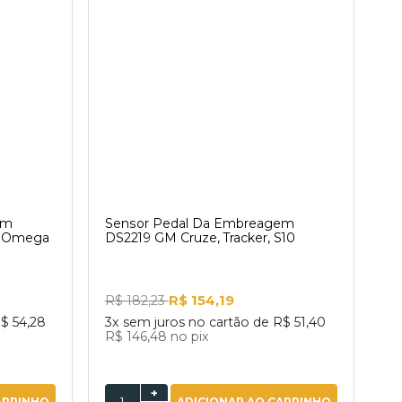
em
Sensor Pedal Da Embreagem
, Omega
DS2219 GM Cruze, Tracker, S10
R$ 154,19
R$ 182,23
$ 54,28
3x
sem juros no cartão de
R$ 51,40
R$ 146,48
no pix
+
ARRINHO
ADICIONAR AO CARRINHO