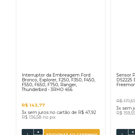
Interruptor da Embreagem Ford
Sensor 
Bronco, Explorer, F250, F350, F450,
DS2225 
F550, F650, F750, Ranger,
Freemon
Thunderbird - 3RHO 456
R$ 171,5
R$ 143,77
3x
sem j
3x
sem juros no cartão de
R$ 47,92
R$ 159,5
R$ 136,58
no pix
+
+
ADICIONAR AO CARRINHO