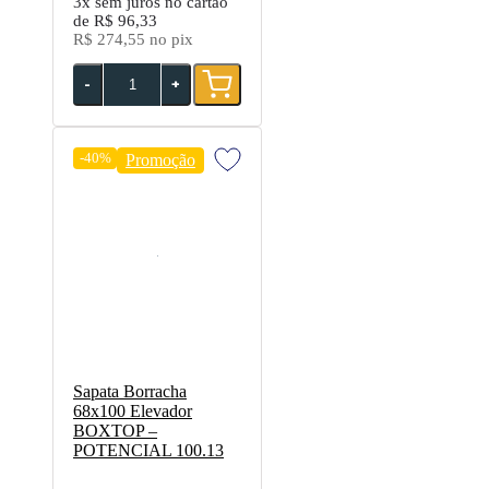
3x
sem juros no cartão
de
R$ 96,33
R$ 274,55
no pix
-
+
-40%
Promoção
Sapata Borracha
68x100 Elevador
BOXTOP –
POTENCIAL 100.13