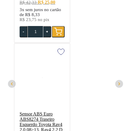
R$ 25,00
R$ 42,33
3x
sem juros no cartão
de
R$ 8,33
R$ 23,75
no pix
-
+
Sensor ABS Euro
ABS8274 Traseiro
Esquerdo Toyota Rav4
2.0 08>13, Rav4 2.2 D