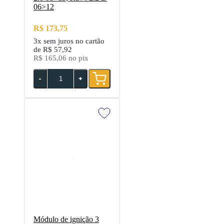
06>12
R$ 173,75
3x
sem juros no cartão
de
R$ 57,92
R$ 165,06
no pix
-
+
Módulo de ignição 3