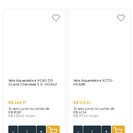
Vela Aquecedora XC60 D5,
Vela Aquecedora XC70-
Grand Cherokee 3.0 -HC642
HC638
R$ 245,71
R$ 123,41
3x
sem juros no cartão de
3x
sem juros no cartão de
R$ 81,90
R$ 41,14
R$ 233,42
no pix
R$ 117,24
no pix
-
+
-
+