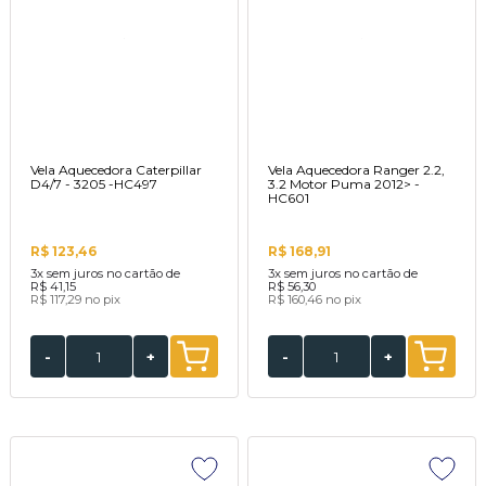
Vela Aquecedora Caterpillar
Vela Aquecedora Ranger 2.2,
D4/7 - 3205 -HC497
3.2 Motor Puma 2012> -
HC601
R$ 123,46
R$ 168,91
3x
sem juros no cartão de
3x
sem juros no cartão de
R$ 41,15
R$ 56,30
R$ 117,29
no pix
R$ 160,46
no pix
-
+
-
+