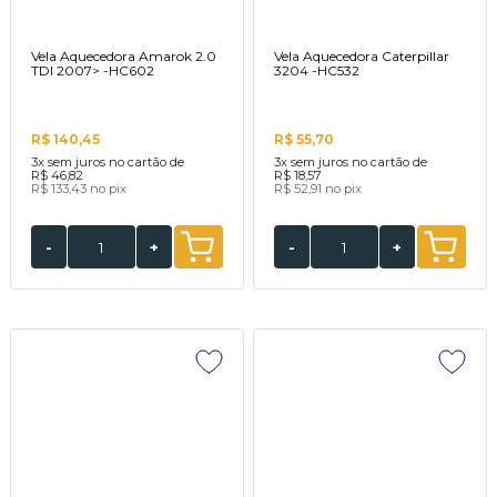
Vela Aquecedora Amarok 2.0
Vela Aquecedora Caterpillar
TDI 2007> -HC602
3204 -HC532
R$ 140,45
R$ 55,70
3x
sem juros no cartão de
3x
sem juros no cartão de
R$ 46,82
R$ 18,57
R$ 133,43
no pix
R$ 52,91
no pix
-
+
-
+