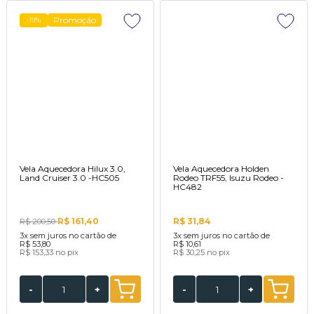
Promoção
-19%
Vela Aquecedora Hilux 3.0,
Vela Aquecedora Holden
Land Cruiser 3.0 -HC505
Rodeo TRF55, Isuzu Rodeo -
HC482
R$ 161,40
R$ 31,84
R$ 200,50
3x
sem juros no cartão de
3x
sem juros no cartão de
R$ 53,80
R$ 10,61
R$ 153,33
no pix
R$ 30,25
no pix
-
+
-
+