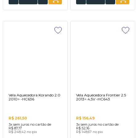
Vela Aquecedora Korando 2.0
Vela Aquecedora Frontier 2.5
2010> -HC636
2013> 4,5V -HC643
R$ 261,50
R$ 156,49
3x
sem juros no cartão de
3x
sem juros no cartão de
R$ 87,17
R$ 52,16
R$ 248,42
no pix
R$ 148,67
no pix