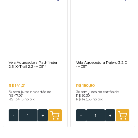
Vela Aquecedora Pathfinder
Vela Aquecedora Pajero 3.2 DI
2.5, X-Trail 2.2 -HC514
-HC511
R$ 141,21
R$ 150,90
3x
sem juros no cartão de
3x
sem juros no cartão de
R$ 47,07
R$ 50,30
R$ 134,15
no pix
R$ 143,35
no pix
-
+
-
+