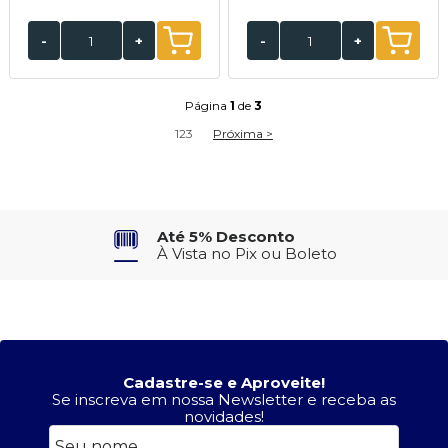
-
+
-
+
Página
1
de
3
1
2
3
Próxima >
Parcele em Até 3X
no Cartão de Crédito
Cadastre-se e Aproveite!
Se inscreva em nossa Newsletter e receba as
novidades!