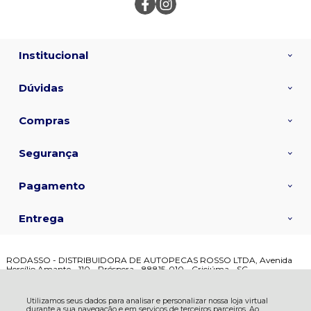
Institucional
Dúvidas
Compras
Segurança
Pagamento
Entrega
RODASSO - DISTRIBUIDORA DE AUTOPECAS ROSSO LTDA, Avenida
Hercílio Amante - 110 - Próspera - 88815-010 - Criciúma - SC
CNPJ: 02.692.678/0001-08 | © Todos os direitos reservados - Bauspec -
2026
Utilizamos seus dados para analisar e personalizar nossa loja virtual
durante a sua navegação e em serviços de terceiros parceiros. Ao