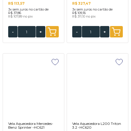
R$ 113,57
R$ 327,47
3x
sem juros no cartão de
3x
sem juros no cartão de
R$ 37,86
R$ 109,16
R$ 107,89
no pix
R$ 311,10
no pix
-
+
-
+
Vela Aquecedora Mercedes-
Vela Aquecedora L200 Triton
Benz Sprinter -HC621
3.2 -HC620