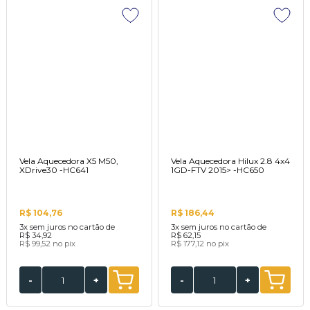
Vela Aquecedora X5 M50,
Vela Aquecedora Hilux 2.8 4x4
XDrive30 -HC641
1GD-FTV 2015> -HC650
R$ 104,76
R$ 186,44
3x
sem juros no cartão de
3x
sem juros no cartão de
R$ 34,92
R$ 62,15
R$ 99,52
no pix
R$ 177,12
no pix
-
+
-
+