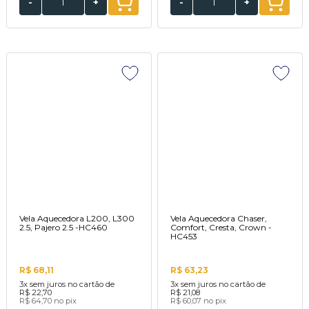
-
+
-
+
Vela Aquecedora L200, L300
Vela Aquecedora Chaser,
2.5, Pajero 2.5 -HC460
Comfort, Cresta, Crown -
HC453
R$ 68,11
R$ 63,23
3x
sem juros no cartão de
3x
sem juros no cartão de
R$ 22,70
R$ 21,08
R$ 64,70
no pix
R$ 60,07
no pix