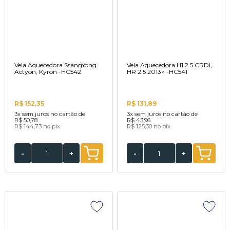
Vela Aquecedora SsangYong
Vela Aquecedora H1 2.5 CRDI,
Actyon, Kyron -HC542
HR 2.5 2013> -HC541
R$ 152,35
R$ 131,89
3x
sem juros no cartão de
3x
sem juros no cartão de
R$ 50,78
R$ 43,96
R$ 144,73
no pix
R$ 125,30
no pix
-
+
-
+