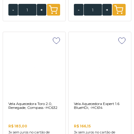
-
+
-
+
Vela Aquecedora Toro 2.0,
Vela Aquecedora Expert 1.6
Renegade, Compass -HC632
BlueHDi, -HC614
R$ 183,00
R$ 166,15
3x
sem juros no cartão de
3x
sem juros no cartão de