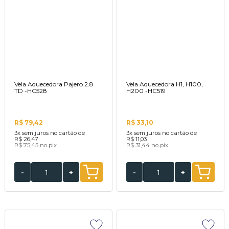
Vela Aquecedora Pajero 2.8
Vela Aquecedora H1, H100,
TD -HC528
H200 -HC519
R$ 79,42
R$ 33,10
3x
sem juros no cartão de
3x
sem juros no cartão de
R$ 26,47
R$ 11,03
R$ 75,45
no pix
R$ 31,44
no pix
-
+
-
+