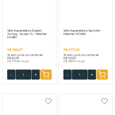
Vela Aquecedora Expert,
Vela Aquecedora Sprinter -
Jumpy, Scudo 1.5 - Hescher
Hescher HC665
HC681
R$ 186,27
R$ 377,00
3x
sem juros no cartão de
3x
sem juros no cartão de
R$ 62,09
R$ 125,67
R$ 176,96
no pix
R$ 358,15
no pix
-
+
-
+