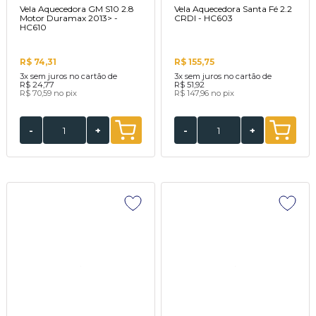
Vela Aquecedora GM S10 2.8
Vela Aquecedora Santa Fé 2.2
Motor Duramax 2013> -
CRDI - HC603
HC610
R$ 74,31
R$ 155,75
3x
sem juros no cartão de
3x
sem juros no cartão de
R$ 24,77
R$ 51,92
R$ 70,59
no pix
R$ 147,96
no pix
-
+
-
+