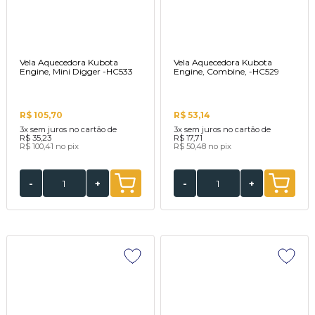
Vela Aquecedora Kubota
Vela Aquecedora Kubota
Engine, Mini Digger -HC533
Engine, Combine, -HC529
R$ 105,70
R$ 53,14
3x
sem juros no cartão de
3x
sem juros no cartão de
R$ 35,23
R$ 17,71
R$ 100,41
no pix
R$ 50,48
no pix
-
+
-
+