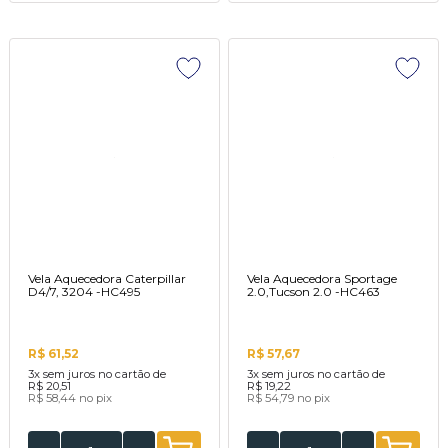
Vela Aquecedora Caterpillar
Vela Aquecedora Sportage
D4/7, 3204 -HC495
2.0,Tucson 2.0 -HC463
R$ 61,52
R$ 57,67
3x
sem juros no cartão de
3x
sem juros no cartão de
R$ 20,51
R$ 19,22
R$ 58,44
no pix
R$ 54,79
no pix