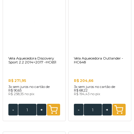
Vela Aquecedora Discovery
Vela Aquecedora Outlander -
Sport 2.2 2014>2017 -HC651
HC648
R$ 271,95
R$ 204,66
3x
sem juros no cartão de
3x
sem juros no cartão de
R$ 90,65
R$ 68,22
R$ 258,35
no pix
R$ 194,43
no pix
-
+
-
+