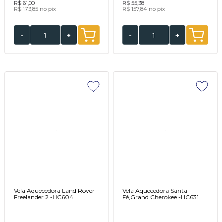
R$ 61,00
R$ 55,38
R$ 173,85
no pix
R$ 157,84
no pix
-
+
-
+
Vela Aquecedora Land Rover
Vela Aquecedora Santa
Freelander 2 -HC604
Fé,Grand Cherokee -HC631