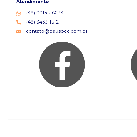
Atendimento
(48) 99145-6034
(48) 3433-1512
contato@bauspec.com.br