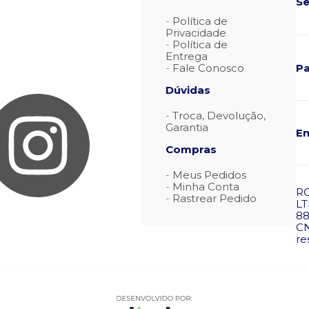
Se
Política de
Privacidade
Política de
Entrega
P
Fale Conosco
Dúvidas
Troca, Devolução,
Garantia
En
Compras
Meus Pedidos
Minha Conta
R
Rastrear Pedido
LT
88
CN
re