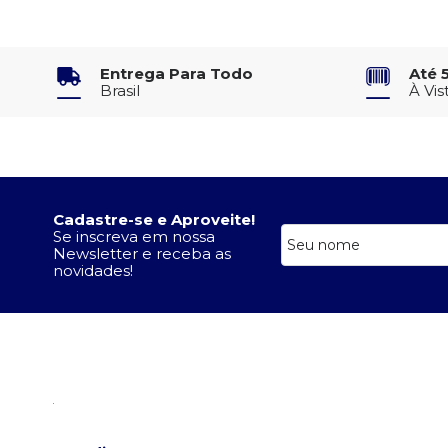
Entrega Para Todo
Até 
Brasil
À Vis
Cadastre-se e Aproveite!
Se inscreva em nossa
Newsletter e receba as
novidades!