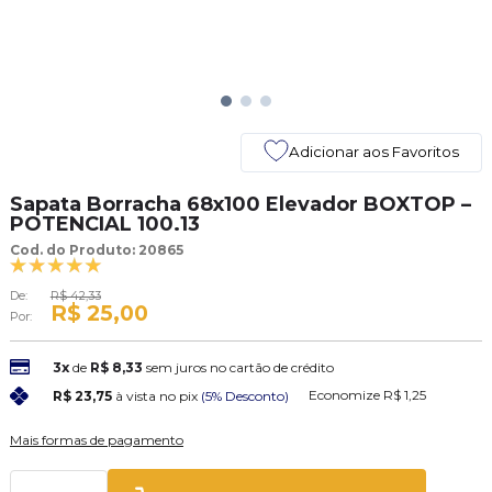
Adicionar aos Favoritos
Sapata Borracha 68x100 Elevador BOXTOP –
POTENCIAL 100.13
Cod. do Produto: 20865
De:
R$ 42,33
R$ 25,00
Por:
3x
de
R$ 8,33
sem juros no cartão de crédito
Economize
R$ 1,25
R$ 23,75
à vista no pix
(5% Desconto)
Mais formas de pagamento