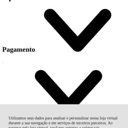
Pagamento
Entrega
R$ 247,50
Utilizamos seus dados para analisar e personalizar nossa loja virtual
Entregamos Em Todo Brasil
durante a sua navegação e em serviços de terceiros parceiros. Ao
Correios
navegar pela loja virtual, você nos autoriza a coletar tais