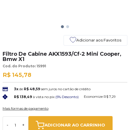
Adicionar aos Favoritos
Filtro De Cabine AKX1593/Cf-2 Mini Cooper,
Bmw X1
Cod. do Produto: 15991
R$ 145,78
3x
de
R$ 48,59
sem juros no cartão de crédito
Economize
R$ 7,29
R$ 138,49
à vista no pix
(5% Desconto)
Mais formas de pagamento
ADICIONAR AO CARRINHO
-
+