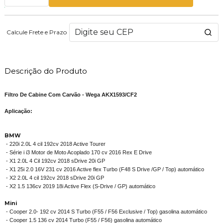
Calcule Frete e Prazo
Descrição do Produto
Filtro De Cabine Com Carvão - Wega AKX1593/CF2
Aplicação:
BMW
- 220i 2.0L 4 cil 192cv 2018 Active Tourer
- Série i i3 Motor de Moto Acoplado 170 cv 2016 Rex E Drive
- X1 2.0L 4 Cil 192cv 2018 sDrive 20i GP
- X1 25i 2.0 16V 231 cv 2016 Active flex Turbo (F48 S Drive /GP / Top) automático
- X2 2.0L 4 cil 192cv 2018 sDrive 20i GP
- X2 1.5 136cv 2019 18i Active Flex (S-Drive / GP) automático
Mini
- Cooper 2.0- 192 cv 2014 S Turbo (F55 / F56 Exclusive / Top) gasolina automático
- Cooper 1.5 136 cv 2014 Turbo (F55 / F56) gasolina automático