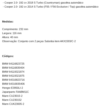
- Cooper 2.0- 192 cv 2018 S Turbo (Countryman) gasolina automático
- Cooper 2.0- 192 cv 2014 S Turbo (F55 / F56 Exclusive / Top) gasolina automático
Medidas:
Comprimento: 232 mm
Largura: 116 mm
Altura: 40 mm
Observação: Conjunto com 2 peças Substitui item AKX1593/C-2
Códigos:
BMW 64116823725
BMW 64116835404
BMW 64119321874
BMW 64119321875
BMW 64316823716
BMW 64316835406
Hengst E3950LI-2
Japanparts FAABM11C
Mann CU23015-2
Mann CU230152
Mann CUK23005-2