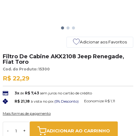
Adicionar aos Favoritos
Filtro De Cabine AKX2108 Jeep Renegade,
Fiat Toro
Cod. do Produto: 15300
R$ 22,29
3x
de
R$ 7,43
sem juros no cartão de crédito
Economize
R$ 1,11
R$ 21,18
à vista no pix
(5% Desconto)
Mais formas de pagamento
ADICIONAR AO CARRINHO
-
+