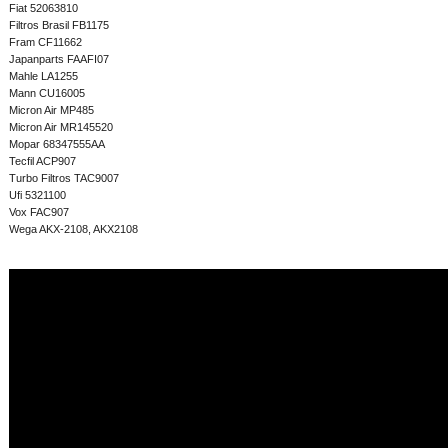
Fiat 52063810
Filtros Brasil FB1175
Fram CF11662
Japanparts FAAFI07
Mahle LA1255
Mann CU16005
Micron Air MP485
Micron Air MR145520
Mopar 68347555AA
Tecfil ACP907
Turbo Filtros TAC9007
Ufi 5321100
Vox FAC907
Wega AKX-2108, AKX2108