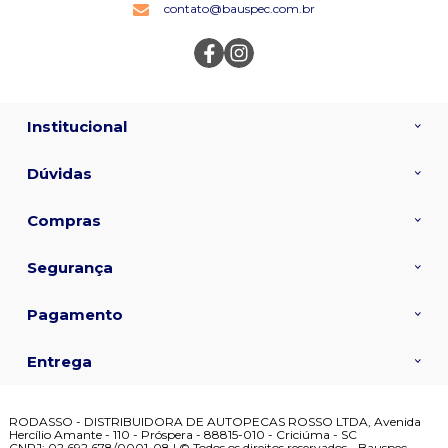
contato@bauspec.com.br
Institucional
Dúvidas
Compras
Segurança
Pagamento
Entrega
RODASSO - DISTRIBUIDORA DE AUTOPECAS ROSSO LTDA, Avenida
Hercílio Amante - 110 - Próspera - 88815-010 - Criciúma - SC
CNPJ: 02.692.678/0001-08 | © Todos os direitos reservados - Bauspec -