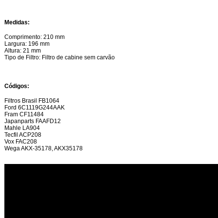
Medidas:
Comprimento: 210 mm
Largura: 196 mm
Altura: 21 mm
Tipo de Filtro: Filtro de cabine sem carvão
Códigos:
Filtros Brasil FB1064
Ford 6C1119G244AAK
Fram CF11484
Japanparts FAAFD12
Mahle LA904
Tecfil ACP208
Vox FAC208
Wega AKX-35178, AKX35178