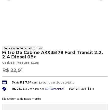
Adicionar aos Favoritos
Filtro De Cabine AKX35178 Ford Transit 2.2,
2.4 Diesel 08>
Cod. do Produto: 13361
R$ 22,91
3x
de
R$ 7,64
sem juros no cartão de crédito
Economize
R$ 1,15
R$ 21,76
à vista no pix
(5% Desconto)
Mais formas de pagamento