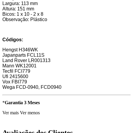
Largura: 113 mm
Altura: 151 mm
Bicos: 1 x 10 - 2 x 8
Observação: Plástico
Códigos:
Hengst H346WK
Japanparts FCL11S
Land Rover LR001313
Mann WK12001
Tecfil FCI779
Ufi 2415600
Vox FBI779
Wega FCD-0940, FCD0940
*
Garantia 3 Meses
Ver mais
Ver menos
Avaliações dos Clientes