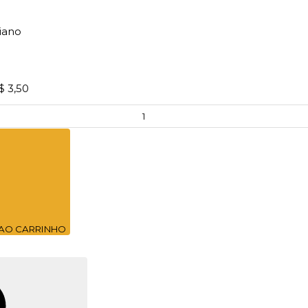
iano
$ 3,50
 AO CARRINHO