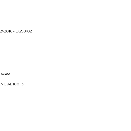
2>2016 - DS99102
prazo
NCIAL 100.13