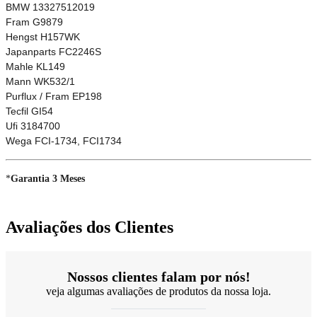
BMW 13327512019
Fram G9879
Hengst H157WK
Japanparts FC2246S
Mahle KL149
Mann WK532/1
Purflux / Fram EP198
Tecfil GI54
Ufi 3184700
Wega FCI-1734, FCI1734
*
Garantia 3 Meses
Avaliações dos Clientes
Nossos clientes falam por nós!
veja algumas avaliações de produtos da nossa loja.