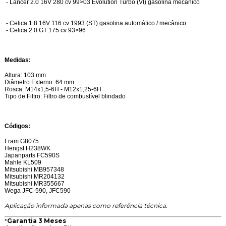
- Lancer 2.0 16V 280 cv 99>03 Evolution Turbo (VI) gasolina mecânico
- Celica 1.8 16V 116 cv 1993 (ST) gasolina automático / mecânico
- Celica 2.0 GT 175 cv 93>96
Medidas:
Altura: 103 mm
Diâmetro Externo: 64 mm
Rosca: M14x1,5-6H - M12x1,25-6H
Tipo de Filtro: Filtro de combustível blindado
Códigos:
Fram G8075
Hengst H238WK
Japanparts FC590S
Mahle KL509
Mitsubishi MB957348
Mitsubishi MR204132
Mitsubishi MR355667
Wega JFC-590, JFC590
Aplicação informada apenas como referência técnica.
*
Garantia 3 Meses