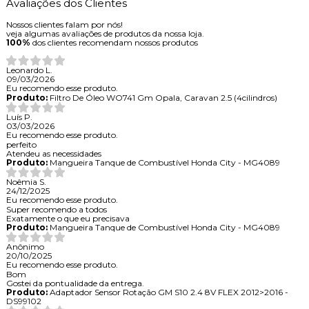
Avaliações dos Clientes
Nossos clientes falam por nós!
veja algumas avaliações de produtos da nossa loja.
100%
dos clientes recomendam nossos produtos
Leonardo L.
09/03/2026
Eu recomendo esse produto.
Produto:
Filtro De Óleo WO741 Gm Opala, Caravan 2.5 (4cilindros)
Luís P.
03/03/2026
Eu recomendo esse produto.
perfeito
Atendeu as necessidades
Produto:
Mangueira Tanque de Combustível Honda City - MG4089
Noêmia S.
24/12/2025
Eu recomendo esse produto.
Super recomendo a todos
Exatamente o que eu precisava
Produto:
Mangueira Tanque de Combustível Honda City - MG4089
Anônimo
20/10/2025
Eu recomendo esse produto.
Bom
Gostei da pontualidade da entrega.
Produto:
Adaptador Sensor Rotação GM S10 2.4 8V FLEX 2012>2016 -
DS99102