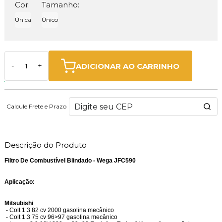
Cor:
Tamanho:
Única
Único
ADICIONAR AO CARRINHO
-
+
Calcule Frete e Prazo
Descrição do Produto
Filtro De Combustível Blindado - Wega JFC590
Aplicação:
Mitsubishi
- Colt 1.3 82 cv 2000 gasolina mecânico
- Colt 1.3 75 cv 96>97 gasolina mecânico