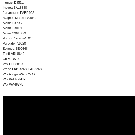
Hengst E352L
Inpeca SAL8840
Japanparts FABR10S
Magneti Marelli FA8840
Mahle LX735
Mann C30130
Mann C30130/3
Purflux / Fram A1043
Purolator A1020
Seineca SEI0648
Tecfil ARL8840
Ufi 3010700
Vox HLP8840
Wega FAP-3268, FAP3268
Wix Antigo W48775BR
Wix W48775BR
Wix WA48775