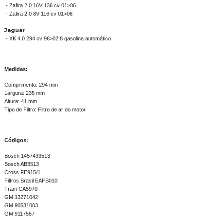
- Zafira 2.0 16V 136 cv 01>06
- Zafira 2.0 8V 116 cv 01>06
Jaguar
- XK 4.0 294 cv 96>02 8 gasolina automático
Medidas:
Comprimento: 294 mm
Largura: 235 mm
Altura: 41 mm
Tipo de Filtro: Filtro de ar do motor
Códigos:
Bosch 1457433513
Bosch AB3513
Cross FE915/1
Filtros Brasil EAFB010
Fram CA5970
GM 13271042
GM 90531003
GM 9117557