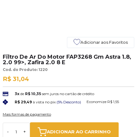
Adicionar aos Favoritos
Filtro De Ar Do Motor FAP3268 Gm Astra 1.8,
2.0 99>, Zafira 2.0 8 E
Cod. do Produto: 1220
R$ 31,04
3x
de
R$ 10,35
sem juros no cartão de crédito
Economize
R$ 1,55
R$ 29,49
à vista no pix
(5% Desconto)
Mais formas de pagamento
ADICIONAR AO CARRINHO
-
+