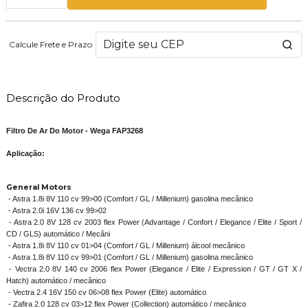
Calcule Frete e Prazo
Descrição do Produto
Filtro De Ar Do Motor - Wega FAP3268
Aplicação:
General Motors
- Astra 1.8i 8V 110 cv 99>00 (Comfort / GL / Millenium) gasolina mecânico
- Astra 2.0i 16V 136 cv 99>02
- Astra 2.0 8V 128 cv 2003 flex Power (Advantage / Confort / Elegance / Elite / Sport /
CD / GLS) automático / Mecâni
- Astra 1.8i 8V 110 cv 01>04 (Comfort / GL / Millenium) álcool mecânico
- Astra 1.8i 8V 110 cv 99>01 (Comfort / GL / Millenium) gasolina mecânico
- Vectra 2.0 8V 140 cv 2006 flex Power (Elegance / Elite / Expression / GT / GT X /
Hatch) automático / mecânico
- Vectra 2.4 16V 150 cv 06>08 flex Power (Elite) automático
- Zafira 2.0 128 cv 03>12 flex Power (Collection) automático / mecânico