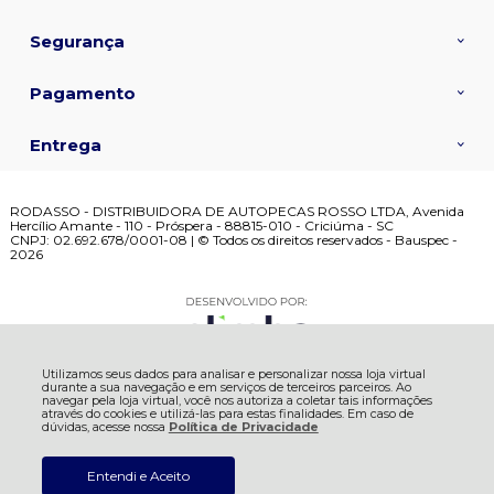
Segurança
Pagamento
Entrega
RODASSO - DISTRIBUIDORA DE AUTOPECAS ROSSO LTDA, Avenida
Hercílio Amante - 110 - Próspera - 88815-010 - Criciúma - SC
CNPJ: 02.692.678/0001-08 | © Todos os direitos reservados - Bauspec -
2026
Utilizamos seus dados para analisar e personalizar nossa loja virtual
durante a sua navegação e em serviços de terceiros parceiros. Ao
navegar pela loja virtual, você nos autoriza a coletar tais informações
através do cookies e utilizá-las para estas finalidades. Em caso de
dúvidas, acesse nossa
Política de Privacidade
Entendi e Aceito
ADICIONAR AO
R$ 31,04
CARRINHO