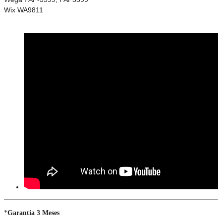
Wix WA9811
*
Garantia 3 Meses