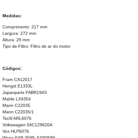
Medidas:
Comprimento: 217 mm
Largura: 272 mm
Altura: 29 mm
Tipo de Filtro: Filtro de ar do motor
Códigos:
Fram CA12017
Hengst E1333L
Japanparts FABR194S
Mahle LX4354
Mann C22035
Mann C22035/1
Tecfil ARL6076
Volkswagen 04C129620A
Vox HLP6076
Wega FAP-3599, FAP3599