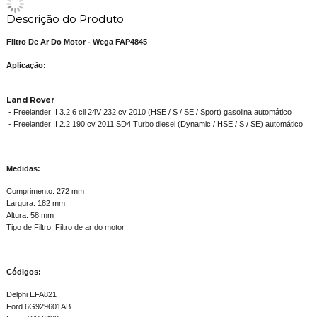
Descrição do Produto
Filtro De Ar Do Motor - Wega FAP4845
Aplicação:
Land Rover
- Freelander II 3.2 6 cil 24V 232 cv 2010 (HSE / S / SE / Sport) gasolina automático
- Freelander II 2.2 190 cv 2011 SD4 Turbo diesel (Dynamic / HSE / S / SE) automático
Medidas:
Comprimento: 272 mm
Largura: 182 mm
Altura: 58 mm
Tipo de Filtro: Filtro de ar do motor
Códigos:
Delphi EFA821
Ford 6G929601AB