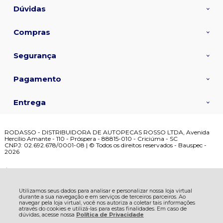
Dúvidas
Compras
Segurança
Pagamento
Entrega
RODASSO - DISTRIBUIDORA DE AUTOPECAS ROSSO LTDA, Avenida
Hercílio Amante - 110 - Próspera - 88815-010 - Criciúma - SC
CNPJ: 02.692.678/0001-08 | © Todos os direitos reservados - Bauspec -
2026
R$ 83,20
Utilizamos seus dados para analisar e personalizar nossa loja virtual
durante a sua navegação e em serviços de terceiros parceiros. Ao
navegar pela loja virtual, você nos autoriza a coletar tais informações
através do cookies e utilizá-las para estas finalidades. Em caso de
dúvidas, acesse nossa
Política de Privacidade