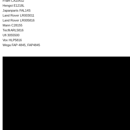
Fram CA10432
Hengst E1218L
Japanparts FAL14S
Land Rover LR003011
Land Rover LR005816
Mann C28155
Tecfil ARL5816
Ufi 3055500
Vox HLP5816
Wega FAP-4845, FAP4845