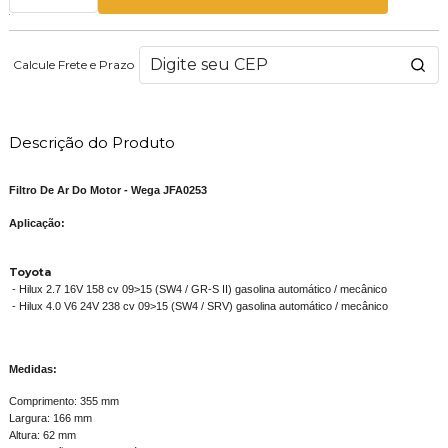
Calcule Frete e Prazo
Descrição do Produto
Filtro De Ar Do Motor - Wega JFA0253
Aplicação:
Toyota
- Hilux 2.7 16V 158 cv 09>15 (SW4 / GR-S II) gasolina automático / mecânico
- Hilux 4.0 V6 24V 238 cv 09>15 (SW4 / SRV) gasolina automático / mecânico
Medidas:
Comprimento: 355 mm
Largura: 166 mm
Altura: 62 mm