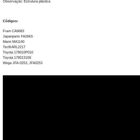
Observação: Estrutura plástica
Códigos:
Fram CA9683
Japanparts FA266S
Mann MA1140
Tecfil ARL2217
Toyota 178010P010
Toyota 178013109
Wega JFA-0253, JFA0253