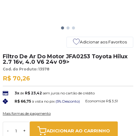
Adicionar aos Favoritos
Filtro De Ar Do Motor JFA0253 Toyota Hilux
2.7 16v, 4.0 V6 24v 09>
Cod. do Produto: 13578
R$ 70,26
3x
de
R$ 23,42
sem juros no cartão de crédito
Economize
R$ 3,51
R$ 66,75
à vista no pix
(5% Desconto)
Mais formas de pagamento
ADICIONAR AO CARRINHO
-
+