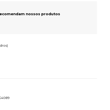
 recomendam nossos produtos
dros)
MG4089