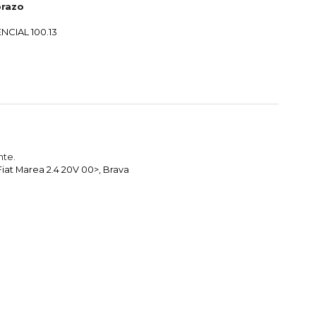
prazo
NCIAL 100.13
nte.
iat Marea 2.4 20V 00>, Brava