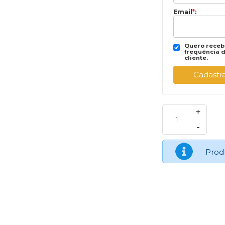
Email
*
:
Quero recebe
frequência d
cliente.
+
-
Prod