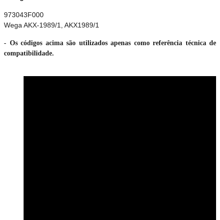
973043F000
Wega AKX-1989/1, AKX1989/1
- Os códigos acima são utilizados apenas como referência técnica de
compatibilidade.