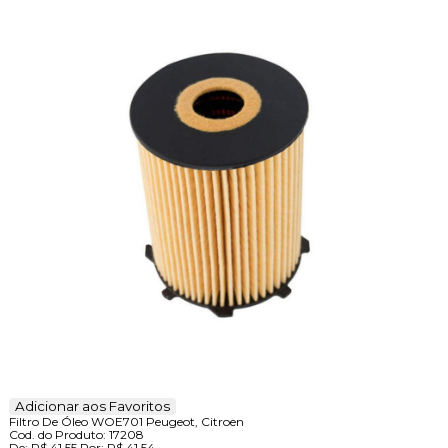
Adicionar aos Favoritos
Filtro De Óleo WOE701 Peugeot, Citroen
Cod. do Produto: 17208
De:
R$ 41,55
Por:
R$ 41,54