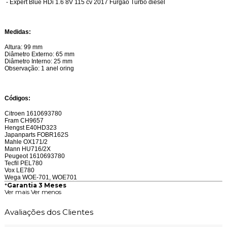
- Expert Blue HDi 1.6 8V 115 cv 2017 Furgão Turbo diesel
Medidas:
Altura: 99 mm
Diâmetro Externo: 65 mm
Diâmetro Interno: 25 mm
Observação: 1 anel oring
Códigos:
Citroen 1610693780
Fram CH9657
Hengst E40HD323
Japanparts FOBR162S
Mahle OX171/2
Mann HU716/2X
Peugeot 1610693780
Tecfil PEL780
Vox LE780
Wega WOE-701, WOE701
*
Garantia 3 Meses
Ver mais
Ver menos
Avaliações dos Clientes