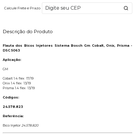
Calcule Frete e Prazo
Descrição do Produto
Flauta dos Bicos Injetores Sistema Bosch Gm Cobalt, Onix, Prisma -
DSC 5063
Aplicação:
GM
Cobalt 1.4 flex 17/19
Onix 1.4 flex 13/19
Prisma 1.4 flex 13/19
Códigos:
24.578.823
Referência:
Bico Injetor
24.578.820