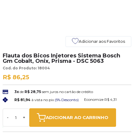
Adicionar aos Favoritos
Flauta dos Bicos Injetores Sistema Bosch
Gm Cobalt, Onix, Prisma - DSC 5063
Cod. do Produto: 18004
R$ 86,25
3x
de
R$ 28,75
sem juros no cartão de crédito
Economize
R$ 4,31
R$ 81,94
à vista no pix
(5% Desconto)
ADICIONAR AO CARRINHO
-
+