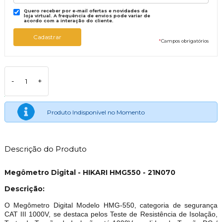
Quero receber por e-mail ofertas e novidades da
loja virtual. A frequência de envios pode variar de
acordo com a interação do cliente.
*
Campos obrigatórios
-
+
Produto Indisponível no Momento
Descrição do Produto
Megômetro Digital - HIKARI HMG550 - 21N070
Descrição:
O Megômetro Digital Modelo HMG-550, categoria de segurança
CAT III 1000V, se destaca pelos Teste de Resistência de Isolação,