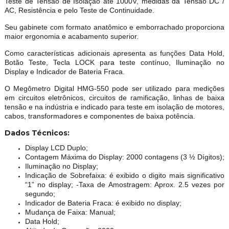
Teste de Tensão de Isolação até 1000V, medidas da Tensão DC /
AC, Resistência e pelo Teste de Continuidade.
Seu gabinete com formato anatômico e emborrachado proporciona
maior ergonomia e acabamento superior.
Como características adicionais apresenta as funções Data Hold,
Botão Teste, Tecla LOCK para teste contínuo, Iluminação no
Display e Indicador de Bateria Fraca.
O Megômetro Digital HMG-550 pode ser utilizado para medições
em circuitos eletrônicos, circuitos de ramificação, linhas de baixa
tensão e na indústria e indicado para teste em isolação de motores,
cabos, transformadores e componentes de baixa potência.
Dados Técnicos:
Display LCD Duplo;
Contagem Máxima do Display: 2000 contagens (3 ½ Dígitos);
Iluminação no Display;
Indicação de Sobrefaixa: é exibido o digito mais significativo
“1” no display; -Taxa de Amostragem: Aprox. 2.5 vezes por
segundo;
Indicador de Bateria Fraca: é exibido no display;
Mudança de Faixa: Manual;
Data Hold;