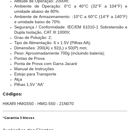
Altitude de Operação: 2000m;
Ambiente de Operação: 0°C a 40°C (32°F a 104°F) e
umidade abaixo de 80%.
Ambiente de Armazenamento: -10°C a 60°C (14°F a 140°F)
e umidade baixo de 70%.
Segurança / Conformidade: IEC/EM 61010-1 Sobretensão e
Dupla Isolação, CAT III 1000V;
Grau de Poluição: 2;
Tipo de Alimentação: 6 x 1.5V (Pilhas AA);
Dimensões: 200(A) x 92(L) x 50(P) mm;
Peso: Aproximadamente 700g (incluindo bateria);
Pontas de Prova
Ponta de Prova com Garra Jacaré
Manual de Instruções
Estojo para Transporte
Alça
Pilhas 1,5V “AA”
Códigos:
HIKARI HMG550 - HMG-550 - 21N070
*
Garantia 3 Meses