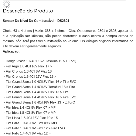
Descrição do Produto
Sensor De NÍvel De CombustÍvel - DS2301
Cheio: 63 ± 4 ohms | Vazio: 363 ± 4 ohms | Obs: Os sensores 2301 e 2308, apesar de
sua aplicação ser idêntica, são peças diferentes e caso ocorra a compra errada do
mesmo, não será possível a instalação no veículo. Os códigos originais informados no
site devem ser rigorosamente seguidos.
Aplicação:
- Dodge Vision 1.6 4Cil 16V Gasolina 15 > E.TorQ
- Fiat Argo 1.8 4Cil 16V Flex 17 >
- Fiat Cronos 1.3 4Cil 8V Flex 18 >
- Fiat Cronos 1.8 4Cil 16V Flex 18 >
- Fiat Grand Siena 1.0 4Cil 8V Flex 16 > Fire EVO
- Fiat Grand Siena 1.4 4Cil 8V Tetrafuel 13 > Fire
- Fiat Grand Siena 1.4 4Cil 8V Flex 13 > Fire
- Fiat Grand Siena 1.4 4Cil 8V Flex 16 > Fire EVO
- Fiat Grand Siena 1.6 4Cil 16V Flex 13 > E.TorQ
- Fiat Idea 1.4 4Cil 8V Flex 07 > MPI
- Fiat Idea 1.8 4Cil 8V Flex 07 > MPI
- Fiat Linea 1.8 4Cil 16V Flex 10 > 15
- Fiat Palio 1.0 4Cil 8V Flex 09 > MPI
- Fiat Palio 1.0 4Cil 8V Flex 12 > Fire EVO
- Fiat Palio 1.4 4Cil 8V Flex 12 >