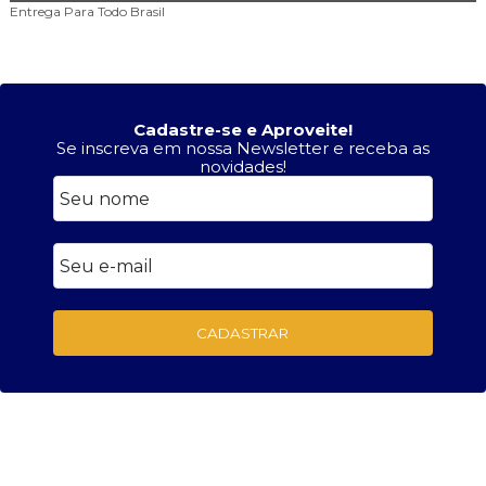
Entrega Para Todo
Brasil
A
Cadastre-se e Aproveite!
Se inscreva em nossa Newsletter e receba as
novidades!
CADASTRAR