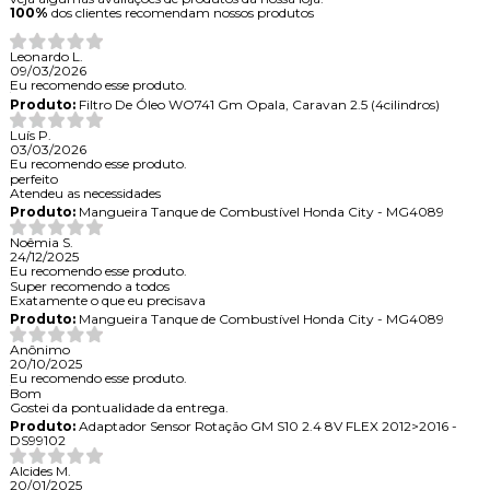
100%
dos clientes recomendam nossos produtos
Leonardo L.
09/03/2026
Eu recomendo esse produto.
Produto:
Filtro De Óleo WO741 Gm Opala, Caravan 2.5 (4cilindros)
Luís P.
03/03/2026
Eu recomendo esse produto.
perfeito
Atendeu as necessidades
Produto:
Mangueira Tanque de Combustível Honda City - MG4089
Noêmia S.
24/12/2025
Eu recomendo esse produto.
Super recomendo a todos
Exatamente o que eu precisava
Produto:
Mangueira Tanque de Combustível Honda City - MG4089
Anônimo
20/10/2025
Eu recomendo esse produto.
Bom
Gostei da pontualidade da entrega.
Produto:
Adaptador Sensor Rotação GM S10 2.4 8V FLEX 2012>2016 -
DS99102
Alcides M.
20/01/2025