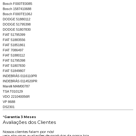
Bosch F000TE0085
Bosch 1587410688
Bosch F000TE106J
DODGE 51880112
DODGE 51795398
DODGE 51807830
FIAT 51795399
FIAT 51883556
FIAT 51851861
FIAT 7086497
FIAT 51880112
FIAT 51795398
FIAT 51807830
FIAT 51849807
INDEBRÁS 0116110PR
INDEBRÁS 0114520PR
Marelli MAM00787
TSA T010129
VDO 221040056R
VP 8688
DS2301
*
Garantia 3 Meses
Avaliações dos Clientes
Nossos clientes falam por nós!
veja algumas avaliações de produtos da nossa loja.