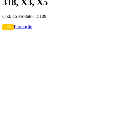
318, X3, X5
Cod. do Produto: 15109
Promoção
-15%