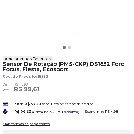
Adicionar aos Favoritos
Sensor De Rotação (PMS-CKP) DS1852 Ford
Focus, Fiesta, Ecosport
Cod. do Produto: 15533
De:
R$ 110,98
R$ 99,61
Por:
3x
de
R$ 33,20
sem juros no cartão de crédito
Economize
R$ 4,98
R$ 94,63
à vista no pix
(5% Desconto)
Mais formas de pagamento