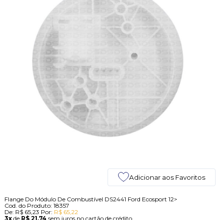
Adicionar aos Favoritos
Flange Do Módulo De Combustível DS2441 Ford Ecosport 12>
Cod. do Produto: 18357
De:
R$ 65,23
Por:
R$ 65,22
3x
de
R$ 21,74
sem juros no cartão de crédito