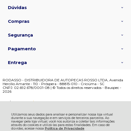
Dúvidas
Compras
Segurança
Pagamento
Entrega
RODASSO - DISTRIBUIDORA DE AUTOPECAS ROSSO LTDA, Avenida
Hercílio Amante - 110 - Próspera - 88815-010 - Criciúma - SC
CNPJ: 02.692.678/0001-08 | © Todos os direitos reservados - Bauspec -
2026
De:
R$ 65,23
Por:
R$ 65,22
Utilizamos seus dados para analisar e personalizar nossa loja virtual
durante a sua navegação e em serviços de terceiros parceiros. Ao
navegar pela loja virtual, você nos autoriza a coletar tais informações
através do cookies e utilizá-las para estas finalidades. Em caso de
dúvidas, acesse nossa
Política de Privacidade