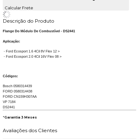
Calcular Frete
Descrição do Produto
Flange Do Módulo De Combustível - DS2441
Aplicação:
- Ford Ecosport 1.6 4Cil 8V Flex 12 >
- Ford Ecosport 2.0 4Cil 16V Flex 08 >
Códigos:
Bosch 0580314439
FORD 0580314438
FORD CN159H307AA
VP 7184
DS2441
*
Garantia 3 Meses
Avaliações dos Clientes