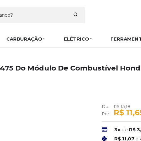
CARBURAÇÃO
ELÉTRICO
FERRAMEN
475 Do Módulo De Combustível Honda C
De:
R$ 15,18
R$ 11,6
Por:
3x
de
R$ 3
R$ 11,07
à 