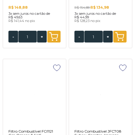
R$ 148,88
R$ 134,98
R$ 154,88
3x
sem juros no cartão de
3x
sem juros no cartão de
R$ 49,63
R$ 44,99
R$ 141,44
no pix
R$ 128,23
no pix
-
+
-
+
Filtro Combustível FCI1121
Filtro Combustível JFC708