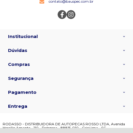
contato@bauspec.com.br
Institucional
Dúvidas
Compras
Segurança
Pagamento
Entrega
RODASSO - DISTRIBUIDORA DE AUTOPECAS ROSSO LTDA, Avenida
Hercílio Amante - 110 - Próspera - 88815-010 - Criciúma - SC
CNPJ: 02.692.678/0001-08 | © Todos os direitos reservados - Bauspec -