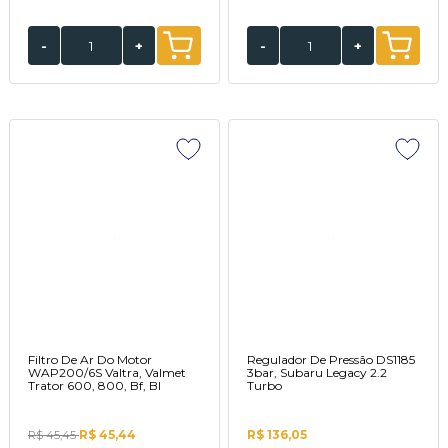
-
+
-
+
Filtro De Ar Do Motor
Regulador De Pressão DS1185
WAP200/6S Valtra, Valmet
3bar, Subaru Legacy 2.2
Trator 600, 800, Bf, Bl
Turbo
R$ 45,44
R$ 136,05
R$ 45,45