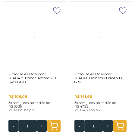
Filtro De Ar Do Motor
Filtro De Ar Do Motor
JFA0435 Honda Accord 2.0
JFA0611 Daihatsu Feroza 1.6
16v 08>10
88>
R$ 106,09
R$ 141,66
3x
sem juros no cartão de
3x
sem juros no cartão de
R$ 35,36
R$ 47,22
R$ 100,79
no pix
R$ 134,58
no pix
-
+
-
+