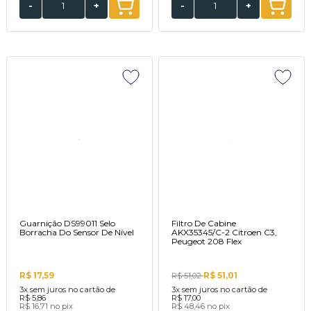
-
+
-
+
Guarnição DS99011 Selo
Filtro De Cabine
Borracha Do Sensor De Nível
AKX35345/C-2 Citroen C3,
Peugeot 208 Flex
R$ 17,59
R$ 51,01
R$ 51,02
3x
sem juros no cartão de
3x
sem juros no cartão de
R$ 5,86
R$ 17,00
R$ 16,71
no pix
R$ 48,46
no pix