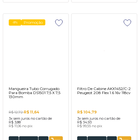
Promoção
-8%
Mangueira Tubo Corrugado
Filtro De Cabine AKX1452/C-2
Para Bomba DS1501 7,5 X 7,5
Peugeot 208 Flex 1.6 16v 118cv
130mm
R$ 11,64
R$ 104,79
R$ 12,72
3x
sem juros no cartão de
3x
sem juros no cartão de
R$ 3,88
R$ 34,93
R$ 11,06
no pix
R$ 99,55
no pix