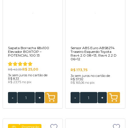
Sapata Borracha 68x100
Sensor ABS Euro ABS8274
Elevador BOXTOP –
Traseiro Esquerdo Toyota
POTENCIAL 100.13
Rav4 2.0 08>13, Rav4 2.2 D
06>12
R$ 25,00
R$ 42,33
R$ 173,75
3x
sem juros no cartão de
3x
sem juros no cartão de
R$ 8,33
R$ 57,92
R$ 23,75
no pix
R$ 165,06
no pix
-
+
-
+
Promoção
-8%