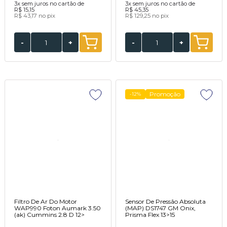
3x
sem juros no cartão de
3x
sem juros no cartão de
R$ 15,15
R$ 45,35
R$ 43,17
no pix
R$ 129,25
no pix
-
+
-
+
Promoção
-12%
Filtro De Ar Do Motor
Sensor De Pressão Absoluta
WAP990 Foton Aumark 3.50
(MAP) DS1747 GM Onix,
(ak) Cummins 2.8 D 12>
Prisma Flex 13>15