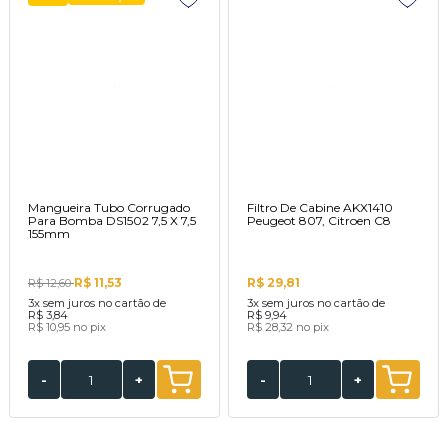
Mangueira Tubo Corrugado
Filtro De Cabine AKX1410
Para Bomba DS1502 7,5 X 7,5
Peugeot 807, Citroen C8
155mm
R$ 11,53
R$ 29,81
R$ 12,60
3x
sem juros no cartão de
3x
sem juros no cartão de
R$ 3,84
R$ 9,94
R$ 10,95
no pix
R$ 28,32
no pix
-
+
-
+