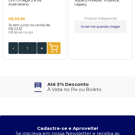
Gm Omega 3.6 V6
Subaru Forester, Impreza,
Australiano
Legacy
R$ 69,96
Produto Indisponível
3x
sem juros no cartão de
Avise-me quando chegar
R$ 23,32
R$ 66,46
no pix
-
+
Até 5% Desconto
À Vista no Pix ou Boleto
Cadastre-se e Aproveite!
Se inscreva em nossa Newsletter e receba as