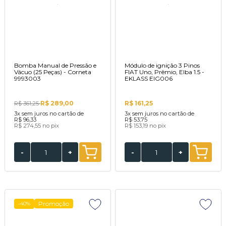
Bomba Manual de Pressão e
Módulo de ignição 3 Pinos
Vácuo (25 Peças) - Corneta
FIAT Uno, Prêmio, Elba 1.5 -
9993003
EKLASS EIG006
R$ 289,00
R$ 161,25
R$ 361,25
3x
sem juros no cartão de
3x
sem juros no cartão de
R$ 96,33
R$ 53,75
R$ 274,55
no pix
R$ 153,19
no pix
-
+
-
+
Promoção
-40%