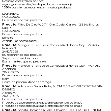
Nossos clientes falam por nós!
veja algumas avaliações de produtos da nossa loja.
100%
dos clientes recomendam nossos produtos
Leonardo L.
09/03/2026
Eu recomendo esse produto.
Produto:
Filtro De Óleo WO741 Gm Opala, Caravan 2.5 (4cilindros)
Luís P.
03/03/2026
Eu recomendo esse produto.
perfeito
Atendeu as necessidades
Produto:
Mangueira Tanque de Combustível Honda City - MG4089
Noêmia S.
24/12/2025
Eu recomendo esse produto.
Super recomendo a todos
Exatamente o que eu precisava
Produto:
Mangueira Tanque de Combustível Honda City - MG4089
Anônimo
20/10/2025
Eu recomendo esse produto.
Bom
Gostei da pontualidade da entrega.
Produto:
Adaptador Sensor Rotação GM S10 2.4 8V FLEX 2012>2016 -
DS99102
Alcides M.
20/01/2025
Eu recomendo esse produto.
Produto de excelente qualidade, entrega dentro do prazo
Produto de excelente qualidade, entrega dentro do prazo
Produto:
Sapata Borracha 68x100 Elevador BOXTOP – POTENCIAL