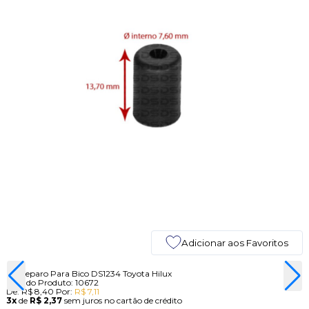
Adicionar aos Favoritos
Kit Reparo Para Bico DS1234 Toyota Hilux
Cod. do Produto: 10672
De:
R$ 8,40
Por:
R$ 7,11
3x
de
R$ 2,37
sem juros no cartão de crédito