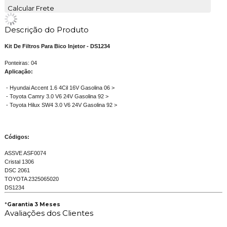
Calcular Frete
Descrição do Produto
Kit De Filtros Para Bico Injetor - DS1234
Ponteiras: 04
Aplicação:
- Hyundai Accent 1.6 4Cil 16V Gasolina 06 >
- Toyota Camry 3.0 V6 24V Gasolina 92 >
- Toyota Hilux SW4 3.0 V6 24V Gasolina 92 >
Códigos:
ASSVE ASF0074
Cristal 1306
DSC 2061
TOYOTA 2325065020
DS1234
*
Garantia 3 Meses
Avaliações dos Clientes