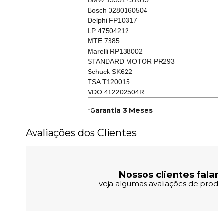
BMW 13531731615
Bosch 0280160504
Delphi FP10317
LP 47504212
MTE 7385
Marelli RP138002
STANDARD MOTOR PR293
Schuck SK622
TSA T120015
VDO 412202504R
*
Garantia 3 Meses
Avaliações dos Clientes
Nossos clientes fala
veja algumas avaliações de produ