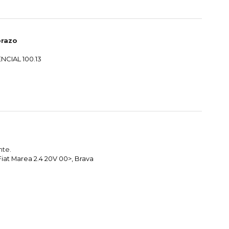
prazo
NCIAL 100.13
nte.
iat Marea 2.4 20V 00>, Brava