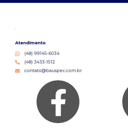
Atendimento
(48) 99145-6034
(48) 3433-1512
contato@bauspec.com.br