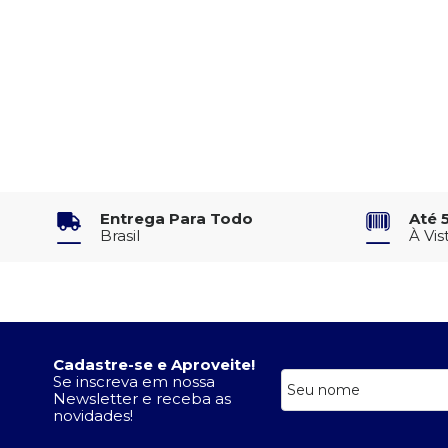
Entrega Para Todo
Até 
Brasil
À Vis
Cadastre-se e Aproveite!
Se inscreva em nossa
Newsletter e receba as
novidades!