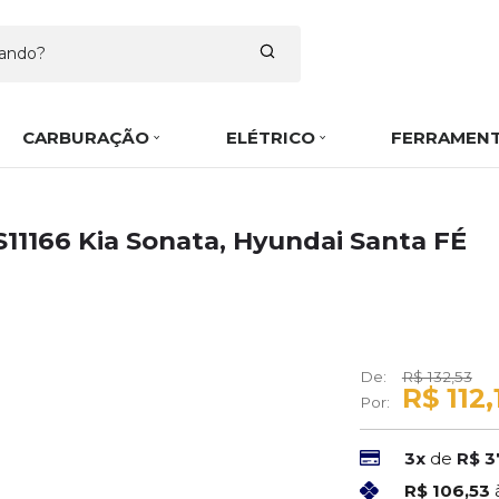
CARBURAÇÃO
ELÉTRICO
FERRAMEN
11166 Kia Sonata, Hyundai Santa FÉ
De:
R$ 132,53
R$ 112,
Por:
3x
de
R$ 3
R$ 106,53