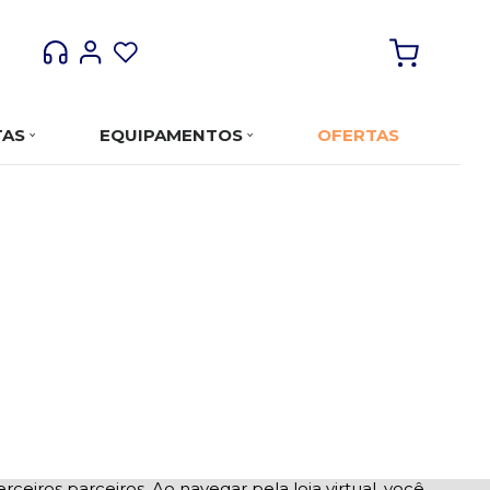
TAS
EQUIPAMENTOS
OFERTAS
rceiros parceiros. Ao navegar pela loja virtual, você