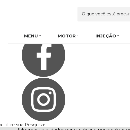
Olá Visitante!
Acesse sua conta e pedidos
Página Inicial
Como Comprar
Fale Conosco
Favoritos
MENU
MOTOR
INJEÇÃO
x
Filtre sua Pesquisa:
Utilizamos seus dados para analisar e personalizar no