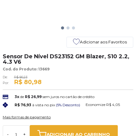
Adicionar aos Favoritos
Sensor De Nível DS23152 GM Blazer, S10 2.2,
4.3 V6
Cod. do Produto: 13669
De:
R$ 90,23
R$ 80,98
Por:
3x
de
R$ 26,99
sem juros no cartão de crédito
Economize
R$ 4,05
R$ 76,93
à vista no pix
(5% Desconto)
Mais formas de pagamento
ADICIONAR AO CARRINHO
-
+