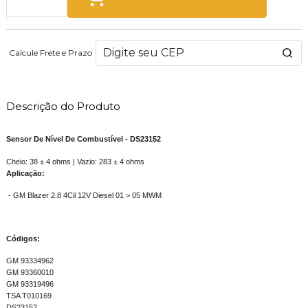
Calcule Frete e Prazo
Descrição do Produto
Sensor De Nível De Combustível - DS23152
Cheio: 38 ± 4 ohms | Vazio: 283 ± 4 ohms
Aplicação:
- GM Blazer 2.8 4Cil 12V Diesel 01 > 05 MWM
Códigos:
GM 93334962
GM 93360010
GM 93319496
TSA T010169
DS23152