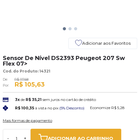
Adicionar aos Favoritos
Sensor De Nível DS2393 Peugeot 207 Sw
Flex 07>
Cod. do Produto: 14321
De:
R$ 117,68
R$ 105,63
Por:
3x
de
R$ 35,21
sem juros no cartão de crédito
Economize
R$ 5,28
R$ 100,35
à vista no pix
(5% Desconto)
Mais formas de pagamento
ADICIONAR AO CARRINHO
-
+