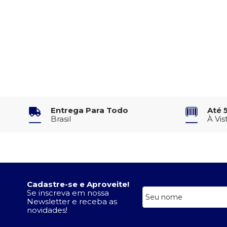
Entrega Para Todo
Até 
Brasil
À Vis
Cadastre-se e Aproveite!
Se inscreva em nossa
Newsletter e receba as
novidades!