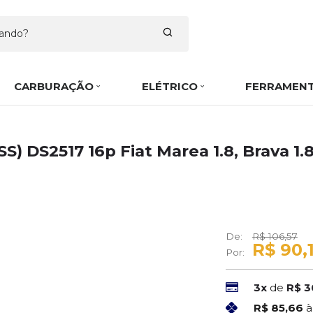
CARBURAÇÃO
ELÉTRICO
FERRAMEN
) DS2517 16p Fiat Marea 1.8, Brava 1.
De:
R$ 106,57
R$ 90,
Por:
3x
de
R$ 3
R$ 85,66
à