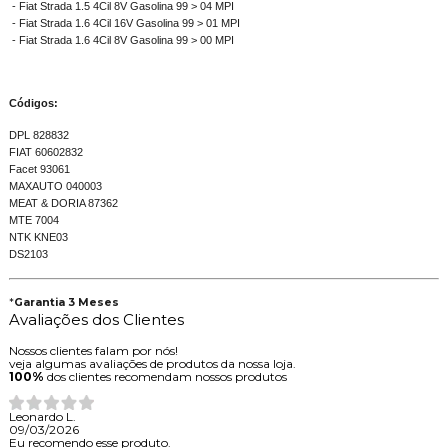
- Fiat Strada 1.5 4Cil 8V Gasolina 99 > 04 MPI
- Fiat Strada 1.6 4Cil 16V Gasolina 99 > 01 MPI
- Fiat Strada 1.6 4Cil 8V Gasolina 99 > 00 MPI
Códigos:
DPL 828832
FIAT 60602832
Facet 93061
MAXAUTO 040003
MEAT & DORIA 87362
MTE 7004
NTK KNE03
DS2103
*
Garantia 3 Meses
Avaliações dos Clientes
Nossos clientes falam por nós!
veja algumas avaliações de produtos da nossa loja.
100%
dos clientes recomendam nossos produtos
Leonardo L.
09/03/2026
Eu recomendo esse produto.