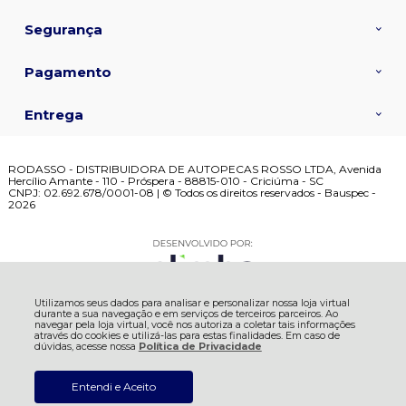
Segurança
Pagamento
Entrega
RODASSO - DISTRIBUIDORA DE AUTOPECAS ROSSO LTDA, Avenida
Hercílio Amante - 110 - Próspera - 88815-010 - Criciúma - SC
CNPJ: 02.692.678/0001-08 | © Todos os direitos reservados - Bauspec -
2026
Utilizamos seus dados para analisar e personalizar nossa loja virtual
durante a sua navegação e em serviços de terceiros parceiros. Ao
navegar pela loja virtual, você nos autoriza a coletar tais informações
através do cookies e utilizá-las para estas finalidades. Em caso de
dúvidas, acesse nossa
Política de Privacidade
Entendi e Aceito
De:
R$ 122,09
ADICIONAR AO
R$ 113,87
CARRINHO
Por: