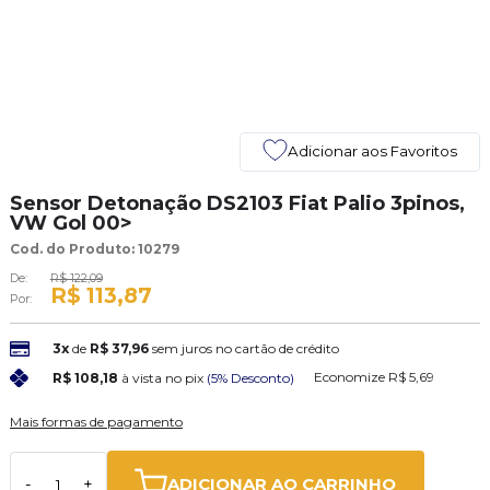
Adicionar aos Favoritos
Sensor Detonação DS2103 Fiat Palio 3pinos,
VW Gol 00>
Cod. do Produto: 10279
De:
R$ 122,09
R$ 113,87
Por:
3x
de
R$ 37,96
sem juros no cartão de crédito
Economize
R$ 5,69
R$ 108,18
à vista no pix
(5% Desconto)
Mais formas de pagamento
ADICIONAR AO CARRINHO
-
+