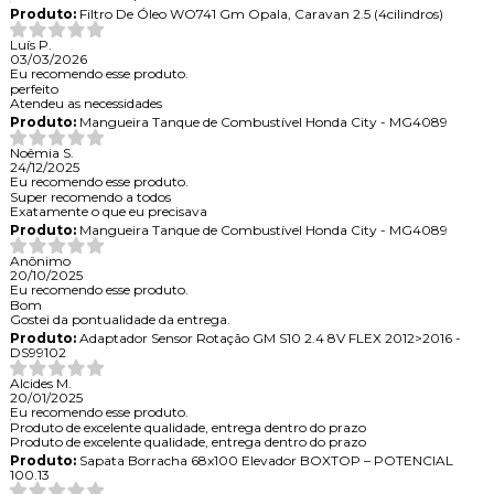
Produto:
Filtro De Óleo WO741 Gm Opala, Caravan 2.5 (4cilindros)
Luís P.
03/03/2026
Eu recomendo esse produto.
perfeito
Atendeu as necessidades
Produto:
Mangueira Tanque de Combustível Honda City - MG4089
Noêmia S.
24/12/2025
Eu recomendo esse produto.
Super recomendo a todos
Exatamente o que eu precisava
Produto:
Mangueira Tanque de Combustível Honda City - MG4089
Anônimo
20/10/2025
Eu recomendo esse produto.
Bom
Gostei da pontualidade da entrega.
Produto:
Adaptador Sensor Rotação GM S10 2.4 8V FLEX 2012>2016 -
DS99102
Alcides M.
20/01/2025
Eu recomendo esse produto.
Produto de excelente qualidade, entrega dentro do prazo
Produto de excelente qualidade, entrega dentro do prazo
Produto:
Sapata Borracha 68x100 Elevador BOXTOP – POTENCIAL
100.13