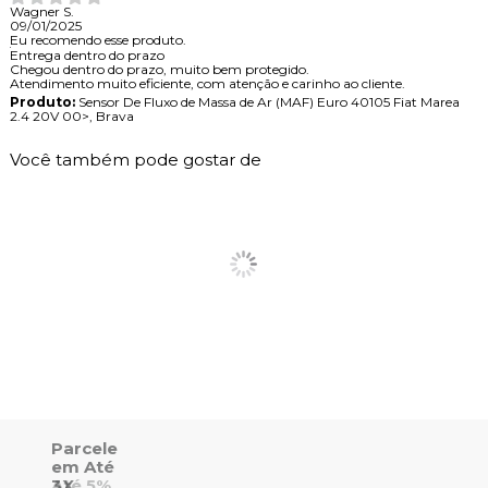
Wagner S.
09/01/2025
Eu recomendo esse produto.
Entrega dentro do prazo
Chegou dentro do prazo, muito bem protegido.
Atendimento muito eficiente, com atenção e carinho ao cliente.
Produto:
Sensor De Fluxo de Massa de Ar (MAF) Euro 40105 Fiat Marea
2.4 20V 00>, Brava
Você também pode gostar de
Parcele
em Até
Até 5%
3X