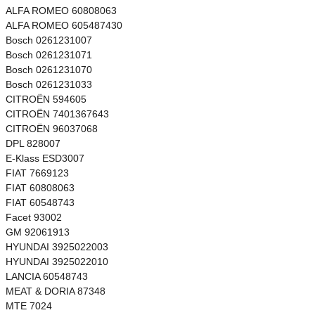
ALFA ROMEO 60808063
ALFA ROMEO 605487430
Bosch 0261231007
Bosch 0261231071
Bosch 0261231070
Bosch 0261231033
CITROËN 594605
CITROËN 7401367643
CITROËN 96037068
DPL 828007
E-Klass ESD3007
FIAT 7669123
FIAT 60808063
FIAT 60548743
Facet 93002
GM 92061913
HYUNDAI 3925022003
HYUNDAI 3925022010
LANCIA 60548743
MEAT & DORIA 87348
MTE 7024