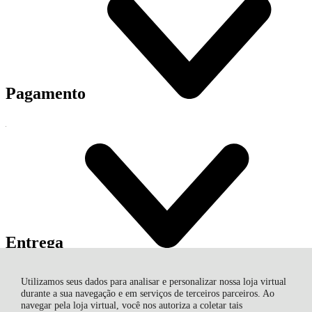
Pagamento
Entrega
Entregamos Em Todo Brasil
Utilizamos seus dados para analisar e personalizar nossa loja virtual
Correios
durante a sua navegação e em serviços de terceiros parceiros. Ao
navegar pela loja virtual, você nos autoriza a coletar tais
RODASSO - DISTRIBUIDORA DE AUTOPECAS ROSSO