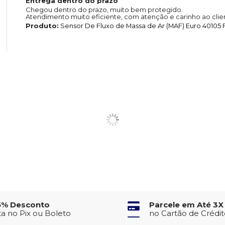
Entrega dentro do prazo
Chegou dentro do prazo, muito bem protegido.
Atendimento muito eficiente, com atenção e carinho ao clie
Produto:
Sensor De Fluxo de Massa de Ar (MAF) Euro 40105 F
5% Desconto
Parcele em Até 3X
ta no Pix ou Boleto
no Cartão de Crédi