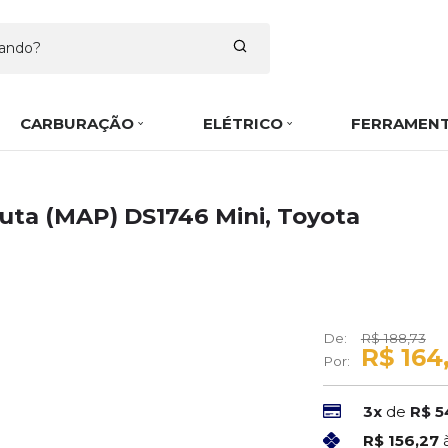
CARBURAÇÃO
ELÉTRICO
FERRAMEN
uta (MAP) DS1746 Mini, Toyota
De:
R$ 188,73
R$ 164
Por:
3x
de
R$ 5
R$ 156,27