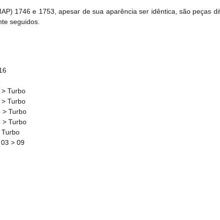
P) 1746 e 1753, apesar de sua aparência ser idêntica, são peças dife
nte seguidos.
 16
6
 > Turbo
 > Turbo
5 > Turbo
5 > Turbo
6 Turbo
 03 > 09