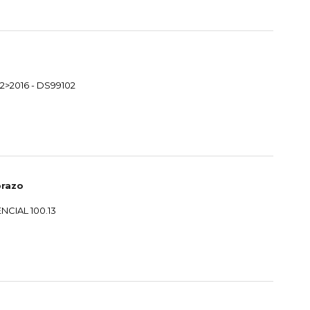
2>2016 - DS99102
prazo
NCIAL 100.13