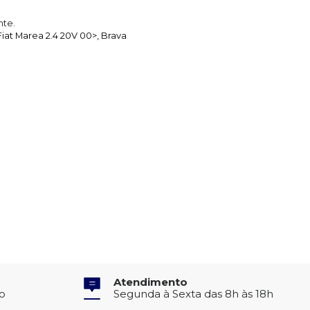
nte.
iat Marea 2.4 20V 00>, Brava
Atendimento
to
Segunda à Sexta das 8h às 18h