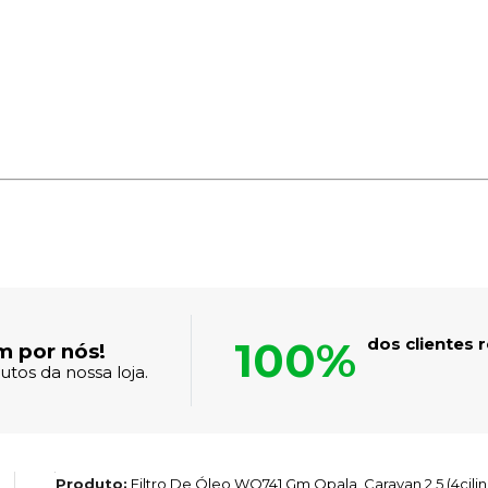
100%
dos clientes
m por nós!
tos da nossa loja.
Produto:
Filtro De Óleo WO741 Gm Opala, Caravan 2.5 (4cilin