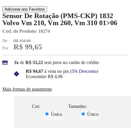
Adicionar aos Favoritos
Sensor De Rotação (PMS-CKP) 1832
Volvo Vm 210, Vm 260, Vm 310 01>06
Cod. do Produto: 10274
De:
R$ 104,96
R$ 99,65
Por:
3x
de
R$ 33,22
sem juros no cartão de crédito
R$ 94,67
à vista no pix
(5% Desconto)
Economize
R$ 4,98
Mais formas de pagamento
Cor:
Tamanho:
Única
Único