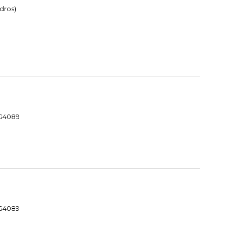
dros)
MG4089
MG4089