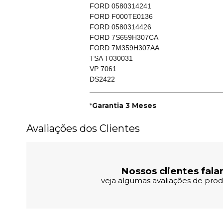
FORD 0580314241
FORD F000TE0136
FORD 0580314426
FORD 7S659H307CA
FORD 7M359H307AA
TSA T030031
VP 7061
DS2422
*
Garantia 3 Meses
Avaliações dos Clientes
Nossos clientes fala
veja algumas avaliações de produ