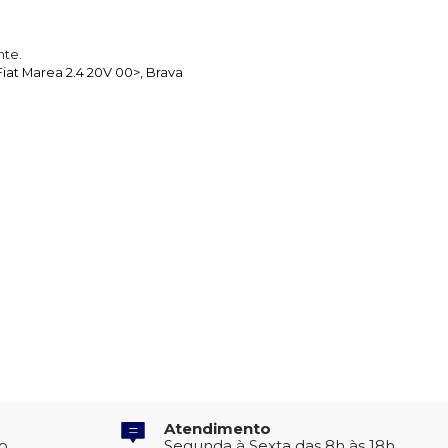
nte.
iat Marea 2.4 20V 00>, Brava
Atendimento
to
Segunda à Sexta das 8h às 18h