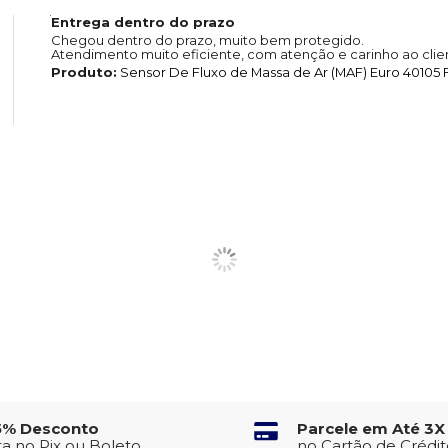
Entrega dentro do prazo
Chegou dentro do prazo, muito bem protegido.
Atendimento muito eficiente, com atenção e carinho ao clie
Produto:
Sensor De Fluxo de Massa de Ar (MAF) Euro 40105 F
5% Desconto
Parcele em Até 3X
ta no Pix ou Boleto
no Cartão de Crédi