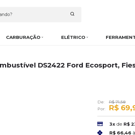
CARBURAÇÃO
ELÉTRICO
FERRAMEN
bustível DS2422 Ford Ecosport, Fie
De:
R$ 71,58
R$ 69,
Por:
3x
de
R$ 2
R$ 66,46
à