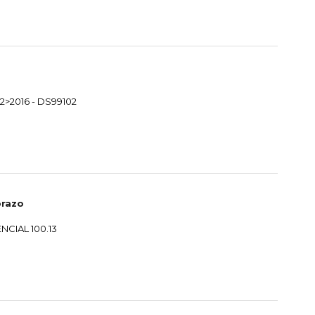
2>2016 - DS99102
prazo
NCIAL 100.13