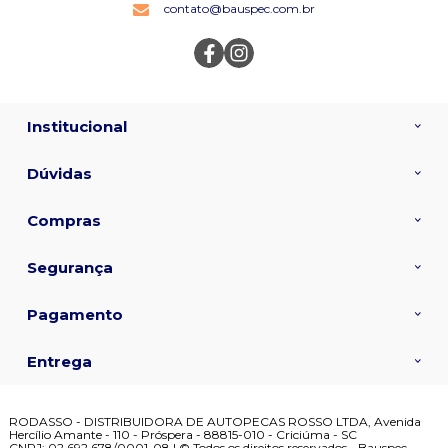
contato@bauspec.com.br
Institucional
Dúvidas
Compras
Segurança
Pagamento
Entrega
RODASSO - DISTRIBUIDORA DE AUTOPECAS ROSSO LTDA, Avenida
Hercílio Amante - 110 - Próspera - 88815-010 - Criciúma - SC
CNPJ: 02.692.678/0001-08 | © Todos os direitos reservados - Bauspec -