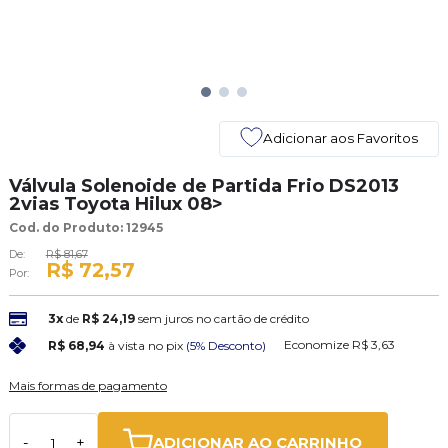
Adicionar aos Favoritos
Válvula Solenoide de Partida Frio DS2013
2vias Toyota Hilux 08>
Cod. do Produto: 12945
De:
R$ 81,67
R$ 72,57
Por:
3x
de
R$ 24,19
sem juros no cartão de crédito
Economize
R$ 3,63
R$ 68,94
à vista no pix
(5% Desconto)
Mais formas de pagamento
ADICIONAR AO CARRINHO
-
+